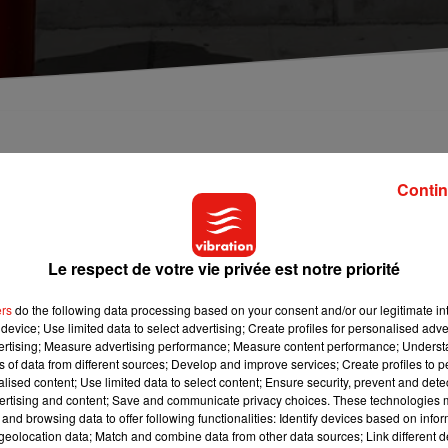
Angers. Les pompiers sont intervenus pour maîtris
s faits. Son état dépressif en serait à l'origine.
Contin
à son appartement situé boulevard Carnot à
Angers
. Un incendie
Le respect de votre vie privée est notre priorité
t agi lors d’une permission qu’il avait obtenue du Centre de santé
timent, les pompiers sont entrés pour maîtriser les flammes, qui o
ers
do the following data processing based on your consent and/or our legitimate int
le suspect aurait expliqué aux autorités avoir voulu mettre fin à 
device; Use limited data to select advertising; Create profiles for personalised adver
vertising; Measure advertising performance; Measure content performance; Unders
ns of data from different sources; Develop and improve services; Create profiles to 
alised content; Use limited data to select content; Ensure security, prevent and detect
ertising and content; Save and communicate privacy choices. These technologies
and browsing data to offer following functionalities: Identify devices based on infor
eolocation data; Match and combine data from other data sources; Link different de