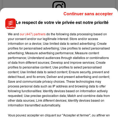
Continuer sans accepter
Le respect de votre vie privée est notre priorité
Voir cette publication sur Instagram
We finished the shooting on the ferry! Thank you to the ferry
We and
our (447) partners
do the following data processing based on
crew members �xÈxÈxÈx�so kind ! Here with
your consent and/or our legitimate interest: Store and/or access
Emmanuel Carrère our director. And here is Marianne the
information on a device; Use limited data to select advertising; Create
profiles for personalised advertising; Use profiles to select personalised
character I’m playing on my next film #lequaideouistreham
advertising; Measure advertising performance; Measure content
Nous avons terminé le tournage sur le ferry! Merci à
performance; Understand audiences through statistics or combinations
l’équipage du ferry, aidante et généreuse !
of data from different sources; Develop and improve services; Create
profiles to personalise content; Use profiles to select personalised
Une publication partagée par
Juliette Binoche
(@juliettebinoche) le
content; Use limited data to select content; Ensure security, prevent and
detect fraud, and fix errors; Deliver and present advertising and content;
Save and communicate privacy choices. These technologies may
process personal data such as IP address and browsing data to offer
following functionalities: Identify devices based on information actively
requested; Use precise geolocation data; Match and combine data from
Musique
other data sources; Link different devices; Identify devices based on
information transmitted automatically.
Vous pouvez accepter en cliquant sur "Accepter et fermer", ou affiner en