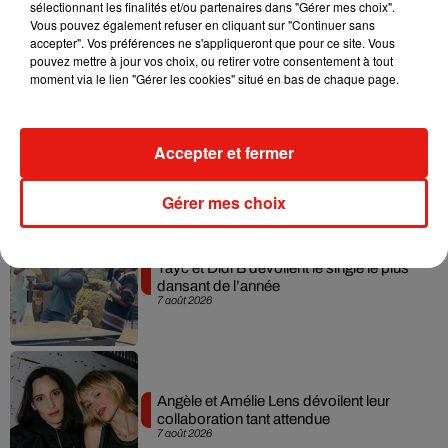
Julien Lieb s’essaye à la vie de chatelain
sélectionnant les finalités et/ou partenaires dans "Gérer mes choix".
dans son nouveau clip
Vous pouvez également refuser en cliquant sur "Continuer sans
7 août 2026
accepter". Vos préférences ne s'appliqueront que pour ce site. Vous
pouvez mettre à jour vos choix, ou retirer votre consentement à tout
moment via le lien "Gérer les cookies" situé en bas de chaque page.
Madonna sort enfin le remix de « Love
Accepter et fermer
Sensation » avec Kylie Minogue
7 août 2026
Gérer mes choix
Tayc et Didi B dévoilent le single le plus
dansant de l’année
7 août 2026
Angèle et Amélie Lens dévoilent leur
collaboration tant attendue
7 août 2026