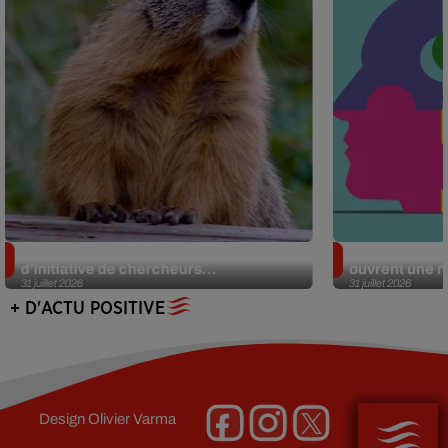
Des marmottes sur OnlyFans : la drôle
Alzheimer : d
d’initiative de chercheurs...
ouvrent une no
31 juillet 2026
31 juillet 2026
+ D'ACTU POSITIVE
Design
Olivier Varma