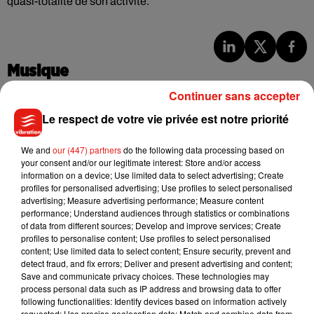
quasi-totalité de son activité.
Musique
Continuer sans accepter
Le respect de votre vie privée est notre priorité
Madonna sort enfin le remix de « Love
Sensation » avec Kylie Minogue
7 août 2026
We and
our (447) partners
do the following data processing based on
your consent and/or our legitimate interest: Store and/or access
information on a device; Use limited data to select advertising; Create
profiles for personalised advertising; Use profiles to select personalised
advertising; Measure advertising performance; Measure content
performance; Understand audiences through statistics or combinations
Tayc et Didi B dévoilent le single le plus
of data from different sources; Develop and improve services; Create
dansant de l’année
profiles to personalise content; Use profiles to select personalised
7 août 2026
content; Use limited data to select content; Ensure security, prevent and
detect fraud, and fix errors; Deliver and present advertising and content;
Save and communicate privacy choices. These technologies may
process personal data such as IP address and browsing data to offer
following functionalities: Identify devices based on information actively
Angèle et Amélie Lens dévoilent leur
requested; Use precise geolocation data; Match and combine data from