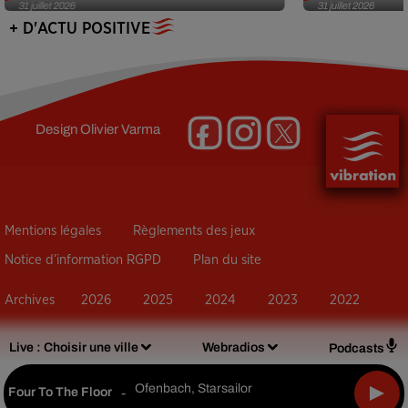
31 juillet 2026
31 juillet 2026
+ D'ACTU POSITIVE
Design
Olivier Varma
Mentions légales
Règlements des jeux
Notice d’information RGPD
Plan du site
Archives
2026
2025
2024
2023
2022
Live :
Choisir une ville
Webradios
Podcasts
Ofenbach, Starsailor
Four To The Floor
-