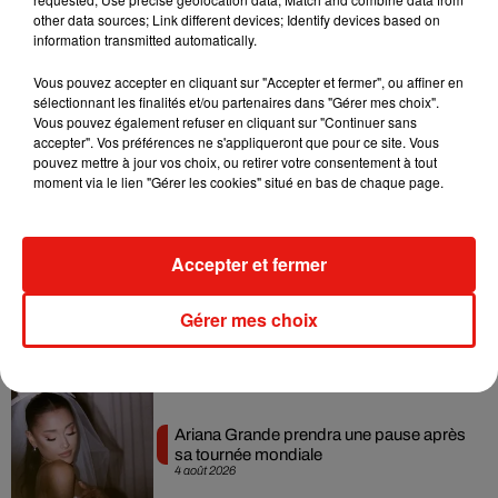
collaboration tant attendue
other data sources; Link different devices; Identify devices based on
7 août 2026
information transmitted automatically.
Vous pouvez accepter en cliquant sur "Accepter et fermer", ou affiner en
sélectionnant les finalités et/ou partenaires dans "Gérer mes choix".
Vous pouvez également refuser en cliquant sur "Continuer sans
Benny Blanco invite Selena Gomez et
accepter". Vos préférences ne s'appliqueront que pour ce site. Vous
Becky G sur son nouveau single
pouvez mettre à jour vos choix, ou retirer votre consentement à tout
5 août 2026
moment via le lien "Gérer les cookies" situé en bas de chaque page.
Accepter et fermer
Tiny Desk invite Charlie Puth pour une
live session solaire
Gérer mes choix
4 août 2026
Ariana Grande prendra une pause après
sa tournée mondiale
4 août 2026