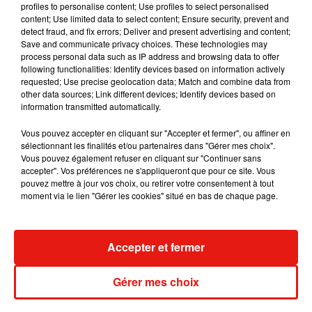
profiles to personalise content; Use profiles to select personalised
content; Use limited data to select content; Ensure security, prevent and
detect fraud, and fix errors; Deliver and present advertising and content;
Save and communicate privacy choices. These technologies may
process personal data such as IP address and browsing data to offer
Tiny Desk invite Charlie Puth pour une
following functionalities: Identify devices based on information actively
live session solaire
requested; Use precise geolocation data; Match and combine data from
4 août 2026
other data sources; Link different devices; Identify devices based on
information transmitted automatically.
Vous pouvez accepter en cliquant sur "Accepter et fermer", ou affiner en
sélectionnant les finalités et/ou partenaires dans "Gérer mes choix".
Ariana Grande prendra une pause après
Vous pouvez également refuser en cliquant sur "Continuer sans
sa tournée mondiale
accepter". Vos préférences ne s'appliqueront que pour ce site. Vous
4 août 2026
pouvez mettre à jour vos choix, ou retirer votre consentement à tout
moment via le lien "Gérer les cookies" situé en bas de chaque page.
Accepter et fermer
Grand Corps Malade emmène Styleto
en road-trip dans son nouveau clip
31 juillet 2026
Gérer mes choix