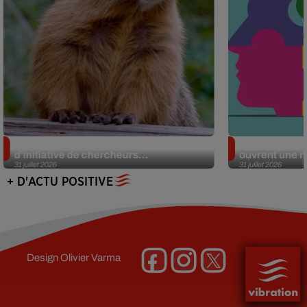
Des marmottes sur OnlyFans : la drôle
Alzheimer : d
d’initiative de chercheurs...
ouvrent une no
31 juillet 2026
31 juillet 2026
+ D'ACTU POSITIVE
Design
Olivier Varma