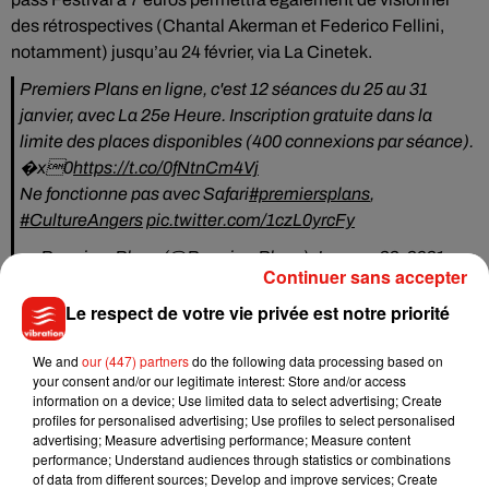
des rétrospectives (Chantal Akerman et Federico Fellini,
notamment) jusqu’au 24 février, via La Cinetek.
Premiers Plans en ligne, c'est 12 séances du 25 au 31
janvier, avec La 25e Heure. Inscription gratuite dans la
limite des places disponibles (400 connexions par séance).
�x0
https://t.co/0fNtnCm4Vj
Ne fonctionne pas avec Safari
#premiersplans
,
#CultureAngers
pic.twitter.com/1czL0yrcFy
— Premiers Plans (@PremiersPlans)
January 22, 2021
Continuer sans accepter
Le respect de votre vie privée est notre priorité
We and
our (447) partners
do the following data processing based on
Musique
your consent and/or our legitimate interest: Store and/or access
information on a device; Use limited data to select advertising; Create
profiles for personalised advertising; Use profiles to select personalised
advertising; Measure advertising performance; Measure content
Benny Blanco invite Selena Gomez et
performance; Understand audiences through statistics or combinations
Becky G sur son nouveau single
of data from different sources; Develop and improve services; Create
5 août 2026