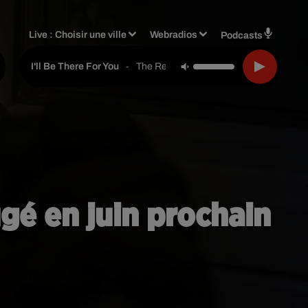
Live :
Choisir une ville
Webradios
Podcasts
-
The Rembrandts
I'll Be There For You
ugé en juin prochain