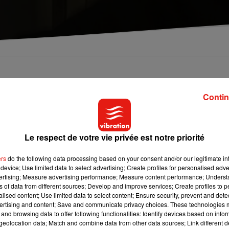
au tribunal correctionnel d'Angers. Tous sont
s commis durant l'été 2013. A chaque fois, les
Contin
caux d'entreprises mais aussi et surtout à des
Le respect de votre vie privée est notre priorité
de cambrioleurs. Selon
Ouest-France
, 7 prévenus sur 9
ers
do the following data processing based on your consent and/or our legitimate int
cation dans des vols à répétition commis dans des mairies, des
device; Use limited data to select advertising; Create profiles for personalised adver
été 2013. Au total : 42 cambriolages ont été recensés en l’espace
vertising; Measure advertising performance; Measure content performance; Unders
ns of data from different sources; Develop and improve services; Create profiles to 
 mettre son jugement en délibéré le 9 juin prochain.
alised content; Use limited data to select content; Ensure security, prevent and detect
ertising and content; Save and communicate privacy choices. These technologies
and browsing data to offer following functionalities: Identify devices based on infor
eolocation data; Match and combine data from other data sources; Link different de