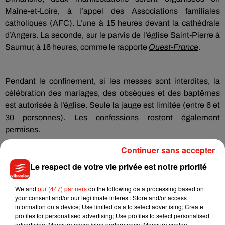
Maine-et-Loire, à l’appel des Associations familiales
catholiques (AFC). L’une à 15 heures devant la cathédrale
d’Angers. La seconde, sur le parvis de l’église Saint-Pierre à
Saumur, à 16 heures, comme le rapporte
Ouest-France
.
Pendant le confinement, si les messes sont interdites, la
célébration des mariages, des obsèques et des baptêmes
est autorisée à l’église. Seule la jauge est limitée (entre 6 et
30 personnes). Les confessions restent également
permises.
Continuer sans accepter
Le respect de votre vie privée est notre priorité
We and
our (447) partners
do the following data processing based on
your consent and/or our legitimate interest: Store and/or access
information on a device; Use limited data to select advertising; Create
Musique
profiles for personalised advertising; Use profiles to select personalised
advertising; Measure advertising performance; Measure content