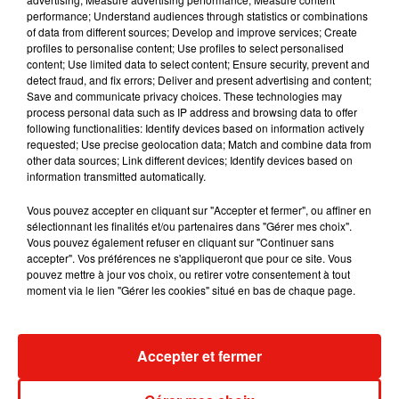
performance; Understand audiences through statistics or combinations
of data from different sources; Develop and improve services; Create
Benny Blanco invite Selena Gomez et
profiles to personalise content; Use profiles to select personalised
Becky G sur son nouveau single
content; Use limited data to select content; Ensure security, prevent and
5 août 2026
detect fraud, and fix errors; Deliver and present advertising and content;
Save and communicate privacy choices. These technologies may
process personal data such as IP address and browsing data to offer
following functionalities: Identify devices based on information actively
requested; Use precise geolocation data; Match and combine data from
other data sources; Link different devices; Identify devices based on
Tiny Desk invite Charlie Puth pour une
information transmitted automatically.
live session solaire
4 août 2026
Vous pouvez accepter en cliquant sur "Accepter et fermer", ou affiner en
sélectionnant les finalités et/ou partenaires dans "Gérer mes choix".
Vous pouvez également refuser en cliquant sur "Continuer sans
accepter". Vos préférences ne s'appliqueront que pour ce site. Vous
pouvez mettre à jour vos choix, ou retirer votre consentement à tout
Ariana Grande prendra une pause après
moment via le lien "Gérer les cookies" situé en bas de chaque page.
sa tournée mondiale
4 août 2026
Accepter et fermer