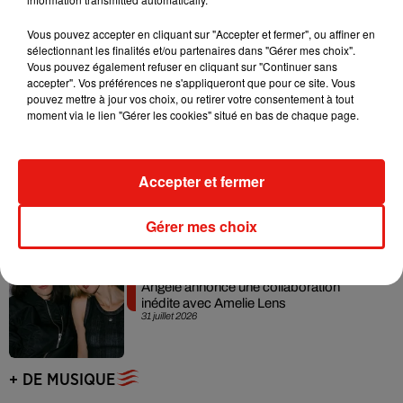
Vous pouvez accepter en cliquant sur "Accepter et fermer", ou affiner en
Grand Corps Malade emmène Styleto
sélectionnant les finalités et/ou partenaires dans "Gérer mes choix".
en road-trip dans son nouveau clip
Vous pouvez également refuser en cliquant sur "Continuer sans
31 juillet 2026
accepter". Vos préférences ne s'appliqueront que pour ce site. Vous
pouvez mettre à jour vos choix, ou retirer votre consentement à tout
moment via le lien "Gérer les cookies" situé en bas de chaque page.
Ariana Grande se libère dans son nouvel
Accepter et fermer
album « Petals »
31 juillet 2026
Gérer mes choix
Angèle annonce une collaboration
inédite avec Amelie Lens
31 juillet 2026
+ DE MUSIQUE