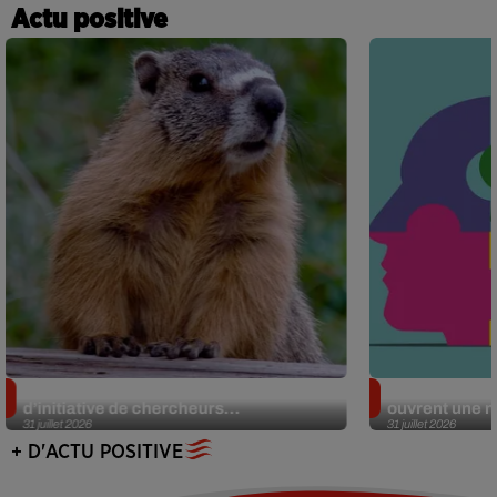
Actu positive
Des marmottes sur OnlyFans : la drôle
Alzheimer : d
d’initiative de chercheurs...
ouvrent une no
31 juillet 2026
31 juillet 2026
+ D'ACTU POSITIVE