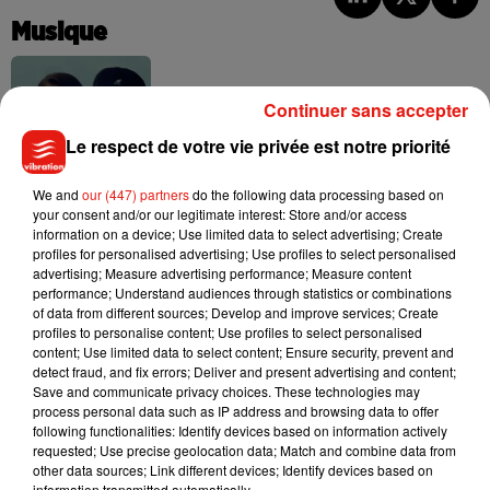
Musique
Continuer sans accepter
Benny Blanco invite Selena Gomez et
Becky G sur son nouveau single
Le respect de votre vie privée est notre priorité
5 août 2026
We and
our (447) partners
do the following data processing based on
your consent and/or our legitimate interest: Store and/or access
information on a device; Use limited data to select advertising; Create
profiles for personalised advertising; Use profiles to select personalised
Tiny Desk invite Charlie Puth pour une
advertising; Measure advertising performance; Measure content
live session solaire
performance; Understand audiences through statistics or combinations
4 août 2026
of data from different sources; Develop and improve services; Create
profiles to personalise content; Use profiles to select personalised
content; Use limited data to select content; Ensure security, prevent and
detect fraud, and fix errors; Deliver and present advertising and content;
Save and communicate privacy choices. These technologies may
Ariana Grande prendra une pause après
process personal data such as IP address and browsing data to offer
sa tournée mondiale
following functionalities: Identify devices based on information actively
4 août 2026
requested; Use precise geolocation data; Match and combine data from
other data sources; Link different devices; Identify devices based on
information transmitted automatically.