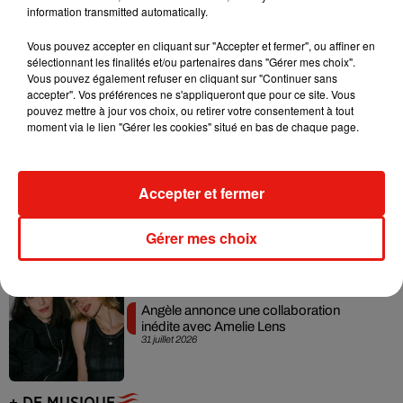
information transmitted automatically.
Vous pouvez accepter en cliquant sur "Accepter et fermer", ou affiner en
sélectionnant les finalités et/ou partenaires dans "Gérer mes choix".
Grand Corps Malade emmène Styleto
Vous pouvez également refuser en cliquant sur "Continuer sans
en road-trip dans son nouveau clip
accepter". Vos préférences ne s'appliqueront que pour ce site. Vous
31 juillet 2026
pouvez mettre à jour vos choix, ou retirer votre consentement à tout
moment via le lien "Gérer les cookies" situé en bas de chaque page.
Accepter et fermer
Ariana Grande se libère dans son nouvel
album « Petals »
31 juillet 2026
Gérer mes choix
Angèle annonce une collaboration
inédite avec Amelie Lens
31 juillet 2026