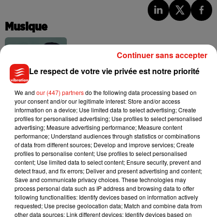
Musique
Continuer sans accepter
Benny Blanco invite Selena Gomez et
Le respect de votre vie privée est notre priorité
Becky G sur son nouveau single
5 août 2026
We and
our (447) partners
do the following data processing based on
your consent and/or our legitimate interest: Store and/or access
information on a device; Use limited data to select advertising; Create
profiles for personalised advertising; Use profiles to select personalised
Tiny Desk invite Charlie Puth pour une
advertising; Measure advertising performance; Measure content
live session solaire
performance; Understand audiences through statistics or combinations
4 août 2026
of data from different sources; Develop and improve services; Create
profiles to personalise content; Use profiles to select personalised
content; Use limited data to select content; Ensure security, prevent and
detect fraud, and fix errors; Deliver and present advertising and content;
Save and communicate privacy choices. These technologies may
process personal data such as IP address and browsing data to offer
Ariana Grande prendra une pause après
following functionalities: Identify devices based on information actively
sa tournée mondiale
requested; Use precise geolocation data; Match and combine data from
4 août 2026
other data sources; Link different devices; Identify devices based on