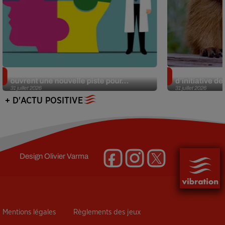
Alzheimer : des chercheurs japonais
Des marmottes
ouvrent une nouvelle piste pour...
d’initiative d
31 juillet 2026
31 juillet 2026
+ D'ACTU POSITIVE
Design
Olivier Varma
Mentions légales
Règlements des jeux