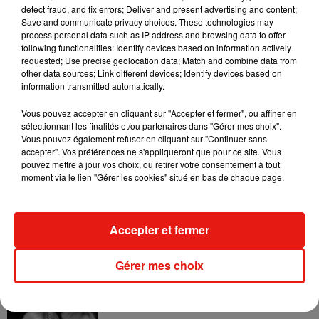
detect fraud, and fix errors; Deliver and present advertising and content;
Save and communicate privacy choices. These technologies may
process personal data such as IP address and browsing data to offer
following functionalities: Identify devices based on information actively
requested; Use precise geolocation data; Match and combine data from
other data sources; Link different devices; Identify devices based on
information transmitted automatically.
Vous pouvez accepter en cliquant sur "Accepter et fermer", ou affiner en
sélectionnant les finalités et/ou partenaires dans "Gérer mes choix".
Vous pouvez également refuser en cliquant sur "Continuer sans
accepter". Vos préférences ne s'appliqueront que pour ce site. Vous
pouvez mettre à jour vos choix, ou retirer votre consentement à tout
moment via le lien "Gérer les cookies" situé en bas de chaque page.
Musique
Accepter et fermer
Julien Lieb s’essaye à la vie de chatelain
dans son nouveau clip
Gérer mes choix
7 août 2026