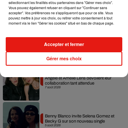
Madonna sort enfin le remix de « Love
sélectionnant les finalités et/ou partenaires dans "Gérer mes choix".
Sensation » avec Kylie Minogue
Vous pouvez également refuser en cliquant sur "Continuer sans
7 août 2026
accepter". Vos préférences ne s'appliqueront que pour ce site. Vous
pouvez mettre à jour vos choix, ou retirer votre consentement à tout
moment via le lien "Gérer les cookies" situé en bas de chaque page.
Tayc et Didi B dévoilent le single le plus
Accepter et fermer
dansant de l’année
7 août 2026
Gérer mes choix
Angèle et Amélie Lens dévoilent leur
collaboration tant attendue
7 août 2026
Benny Blanco invite Selena Gomez et
Becky G sur son nouveau single
5 août 2026