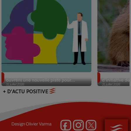
Alzheimer : des chercheurs japonais
Des marmottes
ouvrent une nouvelle piste pour...
d’initiative d
31 juillet 2026
31 juillet 2026
+ D'ACTU POSITIVE
Design
Olivier Varma