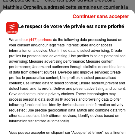
Matthieu Orphelin, a adressé cette semaine un courrier à la
direction du groupe Casino, dans lequel il fustige
« un
Continuer sans accepter
nouveau modèle d’achat qui ne paraît souhaitable ni
Le respect de votre vie privée est notre priorité
économiquement, ni socialement ».
L'ouverture à
#Angers
du 1er hypermarché 100% robotisé
We and
our (447) partners
do the following data processing based on
your consent and/or our legitimate interest: Store and/or access
(sans personnel) le dimanche après-midi n'est pas
information on a device; Use limited data to select advertising; Create
souhaitable. Syndicats, élus et acteurs locaux y sont
profiles for personalised advertising; Use profiles to select personalised
unaniment opposés. J'ai demandé au groupe Casino de
advertising; Measure advertising performance; Measure content
performance; Understand audiences through statistics or combinations
reconsidérer sa décision. L'avenir du commerce durable est
of data from different sources; Develop and improve services; Create
ailleurs.
pic.twitter.com/lclEPa9nEH
profiles to personalise content; Use profiles to select personalised
content; Use limited data to select content; Ensure security, prevent and
— Matthieu ORPHELIN (@M_Orphelin)
August 22, 2019
detect fraud, and fix errors; Deliver and present advertising and content;
Save and communicate privacy choices. These technologies may
process personal data such as IP address and browsing data to offer
following functionalities: Identify devices based on information actively
requested; Use precise geolocation data; Match and combine data from
Musique
other data sources; Link different devices; Identify devices based on
information transmitted automatically.
Vous pouvez accepter en cliquant sur "Accepter et fermer", ou affiner en