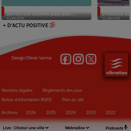
Alzheimer : des chercheurs japonais
Des marmottes
ouvrent une nouvelle piste pour...
d’initiative d
31 juillet 2026
31 juillet 2026
+ D'ACTU POSITIVE
Design
Olivier Varma
Mentions légales
Règlements des jeux
Notice d’information RGPD
Plan du site
Archives
2026
2025
2024
2023
2022
Live :
Choisir une ville
Webradios
Podcasts