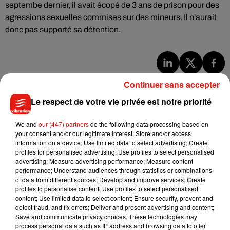
septembe dernier, il avait écopé de 3 ans de prison pour des
agressions sexuelles commises sur des mineurs. Il n'aurait
donc pas supporté sa détention.
Musique
Continuer sans accepter
Le respect de votre vie privée est notre priorité
Julien Lieb s’essaye à la vie de chatelain
We and
our (447) partners
do the following data processing based on
dans son nouveau clip
your consent and/or our legitimate interest: Store and/or access
7 août 2026
information on a device; Use limited data to select advertising; Create
profiles for personalised advertising; Use profiles to select personalised
advertising; Measure advertising performance; Measure content
performance; Understand audiences through statistics or combinations
of data from different sources; Develop and improve services; Create
Madonna sort enfin le remix de « Love
profiles to personalise content; Use profiles to select personalised
Sensation » avec Kylie Minogue
content; Use limited data to select content; Ensure security, prevent and
7 août 2026
detect fraud, and fix errors; Deliver and present advertising and content;
Save and communicate privacy choices. These technologies may
process personal data such as IP address and browsing data to offer