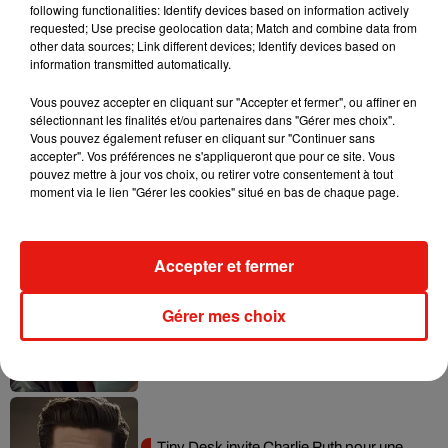
following functionalities: Identify devices based on information actively
requested; Use precise geolocation data; Match and combine data from
other data sources; Link different devices; Identify devices based on
Tayc et Didi B dévoilent le single le plus
information transmitted automatically.
dansant de l’année
7 août 2026
Vous pouvez accepter en cliquant sur "Accepter et fermer", ou affiner en
sélectionnant les finalités et/ou partenaires dans "Gérer mes choix".
Vous pouvez également refuser en cliquant sur "Continuer sans
accepter". Vos préférences ne s'appliqueront que pour ce site. Vous
pouvez mettre à jour vos choix, ou retirer votre consentement à tout
Angèle et Amélie Lens dévoilent leur
moment via le lien "Gérer les cookies" situé en bas de chaque page.
collaboration tant attendue
7 août 2026
Accepter et fermer
Gérer mes choix
Benny Blanco invite Selena Gomez et
Becky G sur son nouveau single
5 août 2026
Tiny Desk invite Charlie Puth pour une