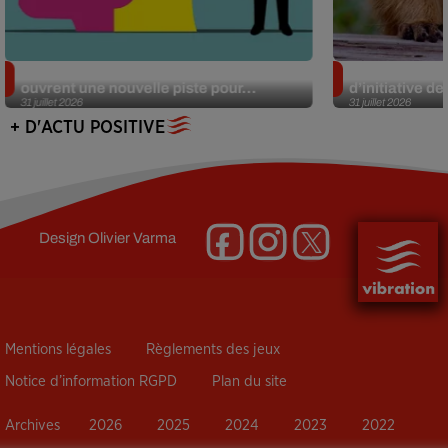
Alzheimer : des chercheurs japonais
Des marmottes
ouvrent une nouvelle piste pour...
d’initiative d
31 juillet 2026
31 juillet 2026
+ D'ACTU POSITIVE
Design
Olivier Varma
Mentions légales
Règlements des jeux
Notice d’information RGPD
Plan du site
Archives
2026
2025
2024
2023
2022