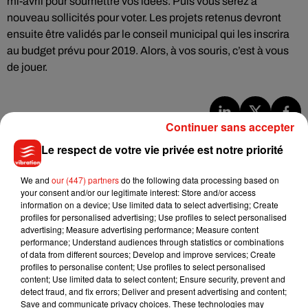
mi-avril pour soumettre vos idées. Puis vous serez à
nouveau sollicités pour voter. Les projets retenus devront
ensuite être validés par le conseil municipal qui les inscrira
au budget prévu pour 2019. Alors, à vos souris, c’est à vous
de jouer.
Continuer sans accepter
Musique
Le respect de votre vie privée est notre priorité
We and
our (447) partners
do the following data processing based on
Julien Lieb s’essaye à la vie de chatelain
your consent and/or our legitimate interest: Store and/or access
dans son nouveau clip
information on a device; Use limited data to select advertising; Create
7 août 2026
profiles for personalised advertising; Use profiles to select personalised
advertising; Measure advertising performance; Measure content
performance; Understand audiences through statistics or combinations
of data from different sources; Develop and improve services; Create
profiles to personalise content; Use profiles to select personalised
Madonna sort enfin le remix de « Love
content; Use limited data to select content; Ensure security, prevent and
Sensation » avec Kylie Minogue
detect fraud, and fix errors; Deliver and present advertising and content;
7 août 2026
Save and communicate privacy choices. These technologies may