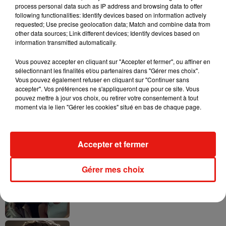
process personal data such as IP address and browsing data to offer
following functionalities: Identify devices based on information actively
requested; Use precise geolocation data; Match and combine data from
other data sources; Link different devices; Identify devices based on
information transmitted automatically.
Tayc et Didi B dévoilent le single le plus
dansant de l’année
7 août 2026
Vous pouvez accepter en cliquant sur "Accepter et fermer", ou affiner en
sélectionnant les finalités et/ou partenaires dans "Gérer mes choix".
Vous pouvez également refuser en cliquant sur "Continuer sans
accepter". Vos préférences ne s'appliqueront que pour ce site. Vous
pouvez mettre à jour vos choix, ou retirer votre consentement à tout
moment via le lien "Gérer les cookies" situé en bas de chaque page.
Angèle et Amélie Lens dévoilent leur
collaboration tant attendue
7 août 2026
Accepter et fermer
Gérer mes choix
Benny Blanco invite Selena Gomez et
Becky G sur son nouveau single
5 août 2026