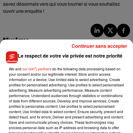
savez désormais vers qui vous tourner si vous souhaitez
ouvrir une enquête !
Musique
Continuer sans accepter
Le respect de votre vie privée est notre priorité
Julien Lieb s’essaye à la vie de chatelain
dans son nouveau clip
We and
our (447) partners
do the following data processing based on
7 août 2026
your consent and/or our legitimate interest: Store and/or access
information on a device; Use limited data to select advertising; Create
profiles for personalised advertising; Use profiles to select personalised
advertising; Measure advertising performance; Measure content
performance; Understand audiences through statistics or combinations
of data from different sources; Develop and improve services; Create
Madonna sort enfin le remix de « Love
profiles to personalise content; Use profiles to select personalised
Sensation » avec Kylie Minogue
content; Use limited data to select content; Ensure security, prevent and
7 août 2026
detect fraud, and fix errors; Deliver and present advertising and content;
Save and communicate privacy choices. These technologies may
process personal data such as IP address and browsing data to offer
following functionalities: Identify devices based on information actively