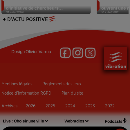
Des marmottes sur OnlyFans : la drôle
Alzheimer : d
d’initiative de chercheurs...
ouvrent une no
31 juillet 2026
31 juillet 2026
+ D'ACTU POSITIVE
Design
Olivier Varma
Mentions légales
Règlements des jeux
Notice d’information RGPD
Plan du site
Archives
2026
2025
2024
2023
2022
Live :
Choisir une ville
Webradios
Podcasts