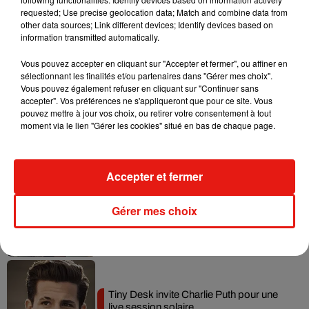
requested; Use precise geolocation data; Match and combine data from
Tayc et Didi B dévoilent le single le plus
other data sources; Link different devices; Identify devices based on
dansant de l’année
information transmitted automatically.
7 août 2026
Vous pouvez accepter en cliquant sur "Accepter et fermer", ou affiner en
sélectionnant les finalités et/ou partenaires dans "Gérer mes choix".
Vous pouvez également refuser en cliquant sur "Continuer sans
accepter". Vos préférences ne s'appliqueront que pour ce site. Vous
Angèle et Amélie Lens dévoilent leur
pouvez mettre à jour vos choix, ou retirer votre consentement à tout
collaboration tant attendue
moment via le lien "Gérer les cookies" situé en bas de chaque page.
7 août 2026
Accepter et fermer
Benny Blanco invite Selena Gomez et
Gérer mes choix
Becky G sur son nouveau single
5 août 2026
Tiny Desk invite Charlie Puth pour une
live session solaire