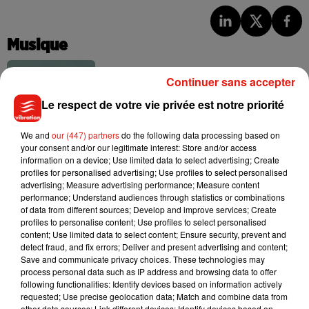
Musique
Continuer sans accepter
Benny Blanco invite Selena Gomez et
Le respect de votre vie privée est notre priorité
Becky G sur son nouveau single
5 août 2026
We and
our (447) partners
do the following data processing based on
your consent and/or our legitimate interest: Store and/or access
information on a device; Use limited data to select advertising; Create
profiles for personalised advertising; Use profiles to select personalised
advertising; Measure advertising performance; Measure content
Tiny Desk invite Charlie Puth pour une
performance; Understand audiences through statistics or combinations
live session solaire
of data from different sources; Develop and improve services; Create
4 août 2026
profiles to personalise content; Use profiles to select personalised
content; Use limited data to select content; Ensure security, prevent and
detect fraud, and fix errors; Deliver and present advertising and content;
Save and communicate privacy choices. These technologies may
process personal data such as IP address and browsing data to offer
Ariana Grande prendra une pause après
following functionalities: Identify devices based on information actively
sa tournée mondiale
requested; Use precise geolocation data; Match and combine data from
4 août 2026
other data sources; Link different devices; Identify devices based on