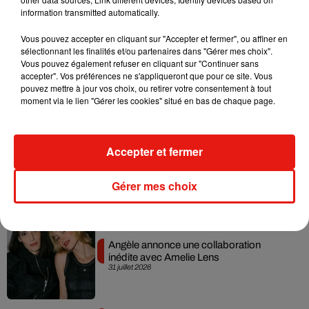
information transmitted automatically.
Vous pouvez accepter en cliquant sur "Accepter et fermer", ou affiner en
sélectionnant les finalités et/ou partenaires dans "Gérer mes choix".
Grand Corps Malade emmène Styleto
Vous pouvez également refuser en cliquant sur "Continuer sans
en road-trip dans son nouveau clip
accepter". Vos préférences ne s'appliqueront que pour ce site. Vous
31 juillet 2026
pouvez mettre à jour vos choix, ou retirer votre consentement à tout
moment via le lien "Gérer les cookies" situé en bas de chaque page.
Accepter et fermer
Ariana Grande se libère dans son nouvel
album « Petals »
31 juillet 2026
Gérer mes choix
Angèle annonce une collaboration
inédite avec Amelie Lens
31 juillet 2026