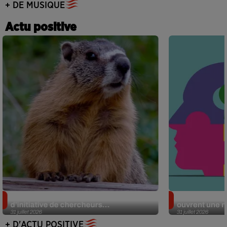
+ DE MUSIQUE
Actu positive
Des marmottes sur OnlyFans : la drôle
Alzheimer : d
d’initiative de chercheurs...
ouvrent une no
31 juillet 2026
31 juillet 2026
+ D'ACTU POSITIVE