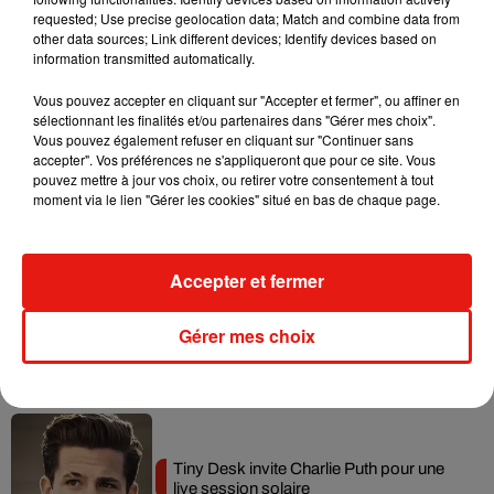
requested; Use precise geolocation data; Match and combine data from
Tayc et Didi B dévoilent le single le plus
other data sources; Link different devices; Identify devices based on
dansant de l’année
information transmitted automatically.
7 août 2026
Vous pouvez accepter en cliquant sur "Accepter et fermer", ou affiner en
sélectionnant les finalités et/ou partenaires dans "Gérer mes choix".
Vous pouvez également refuser en cliquant sur "Continuer sans
accepter". Vos préférences ne s'appliqueront que pour ce site. Vous
Angèle et Amélie Lens dévoilent leur
pouvez mettre à jour vos choix, ou retirer votre consentement à tout
collaboration tant attendue
moment via le lien "Gérer les cookies" situé en bas de chaque page.
7 août 2026
Accepter et fermer
Benny Blanco invite Selena Gomez et
Gérer mes choix
Becky G sur son nouveau single
5 août 2026
Tiny Desk invite Charlie Puth pour une
live session solaire