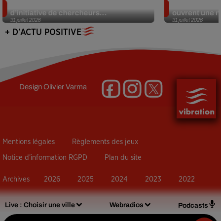
Des marmottes sur OnlyFans : la drôle
Alzheimer : d
d’initiative de chercheurs...
ouvrent une no
31 juillet 2026
31 juillet 2026
+ D'ACTU POSITIVE
Design
Olivier Varma
Mentions légales
Règlements des jeux
Notice d’information RGPD
Plan du site
Archives
2026
2025
2024
2023
2022
Live :
Choisir une ville
Webradios
Podcasts