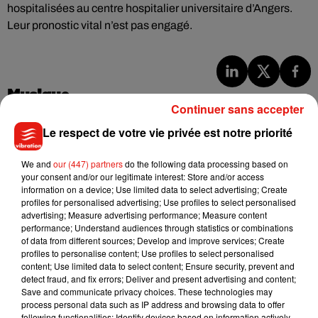
hospitalisées au centre hospitalier universitaire d’Angers.
Leur pronostic vital n’est pas engagé.
Musique
Continuer sans accepter
Le respect de votre vie privée est notre priorité
Julien Lieb s’essaye à la vie de chatelain
dans son nouveau clip
We and
our (447) partners
do the following data processing based on
7 août 2026
your consent and/or our legitimate interest: Store and/or access
information on a device; Use limited data to select advertising; Create
profiles for personalised advertising; Use profiles to select personalised
advertising; Measure advertising performance; Measure content
performance; Understand audiences through statistics or combinations
of data from different sources; Develop and improve services; Create
Madonna sort enfin le remix de « Love
profiles to personalise content; Use profiles to select personalised
Sensation » avec Kylie Minogue
7 août 2026
content; Use limited data to select content; Ensure security, prevent and
detect fraud, and fix errors; Deliver and present advertising and content;
Save and communicate privacy choices. These technologies may
process personal data such as IP address and browsing data to offer
following functionalities: Identify devices based on information actively