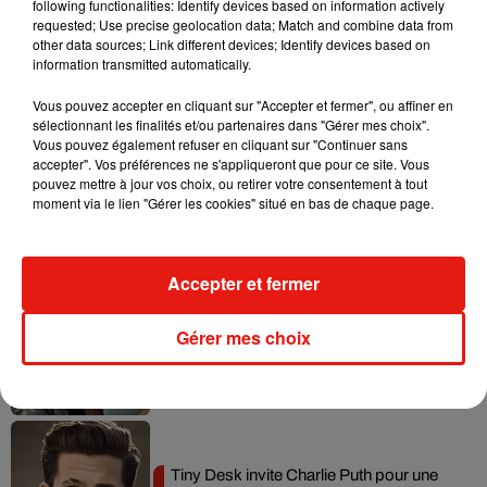
following functionalities: Identify devices based on information actively
requested; Use precise geolocation data; Match and combine data from
Tayc et Didi B dévoilent le single le plus
other data sources; Link different devices; Identify devices based on
dansant de l’année
information transmitted automatically.
7 août 2026
Vous pouvez accepter en cliquant sur "Accepter et fermer", ou affiner en
sélectionnant les finalités et/ou partenaires dans "Gérer mes choix".
Vous pouvez également refuser en cliquant sur "Continuer sans
accepter". Vos préférences ne s'appliqueront que pour ce site. Vous
pouvez mettre à jour vos choix, ou retirer votre consentement à tout
Angèle et Amélie Lens dévoilent leur
moment via le lien "Gérer les cookies" situé en bas de chaque page.
collaboration tant attendue
7 août 2026
Accepter et fermer
Benny Blanco invite Selena Gomez et
Gérer mes choix
Becky G sur son nouveau single
5 août 2026
Tiny Desk invite Charlie Puth pour une