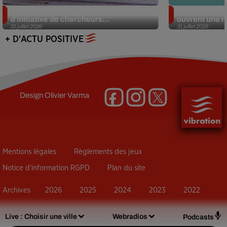
Des marmottes sur OnlyFans : la drôle
Alzheimer : d
d’initiative de chercheurs...
ouvrent une no
31 juillet 2026
31 juillet 2026
+ D'ACTU POSITIVE
Design
Olivier Varma
Mentions légales
Règlements des jeux
Notice d’information RGPD
Plan du site
Archives
2026
2025
2024
2023
2022
Live :
Choisir une ville
Webradios
Podcasts