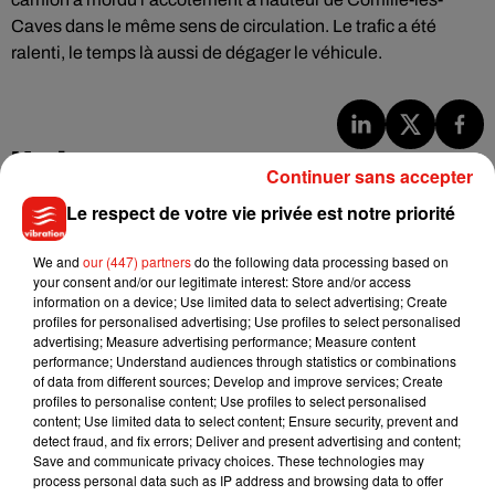
Caves dans le même sens de circulation. Le trafic a été
ralenti, le temps là aussi de dégager le véhicule.
Musique
Continuer sans accepter
Le respect de votre vie privée est notre priorité
Julien Lieb s’essaye à la vie de chatelain
We and
our (447) partners
do the following data processing based on
dans son nouveau clip
7 août 2026
your consent and/or our legitimate interest: Store and/or access
information on a device; Use limited data to select advertising; Create
profiles for personalised advertising; Use profiles to select personalised
advertising; Measure advertising performance; Measure content
performance; Understand audiences through statistics or combinations
of data from different sources; Develop and improve services; Create
Madonna sort enfin le remix de « Love
profiles to personalise content; Use profiles to select personalised
Sensation » avec Kylie Minogue
content; Use limited data to select content; Ensure security, prevent and
7 août 2026
detect fraud, and fix errors; Deliver and present advertising and content;
Save and communicate privacy choices. These technologies may
process personal data such as IP address and browsing data to offer