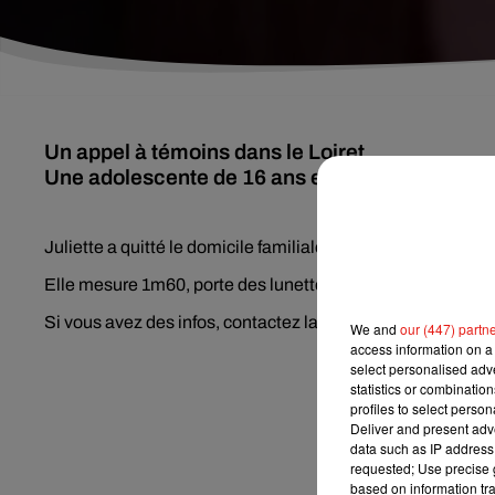
Un appel à témoins dans le Loiret
Une adolescente de 16 ans est portée disparue
Juliette a quitté le domicile familiale à Lorris et depuis, pl
Elle mesure 1m60, porte des lunettes, une sacoche Star Wa
Si vous avez des infos, contactez la gendarmerie.
We and
our (447) partn
access information on a 
select personalised ad
statistics or combinatio
profiles to select person
Deliver and present adv
data such as IP address 
requested; Use precise g
based on information tra