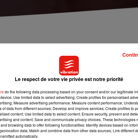
 depuis hier midi.
Contin
us de nouvelles.
Le respect de votre vie privée est notre priorité
rs et a des cheveux aux reflets rouge.
ers
do the following data processing based on your consent and/or our legitimate int
device; Use limited data to select advertising; Create profiles for personalised adver
vertising; Measure advertising performance; Measure content performance; Unders
ns of data from different sources; Develop and improve services; Create profiles to 
alised content; Use limited data to select content; Ensure security, prevent and detect
ertising and content; Save and communicate privacy choices. These technologies
and browsing data to offer following functionalities: Identify devices based on infor
eolocation data; Match and combine data from other data sources; Link different de
nsmitted automatically.