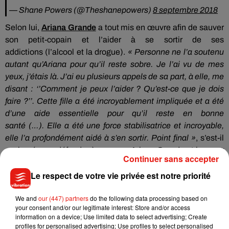
— Shane Powers (@Theshanepowers)
8 septembre 2018
Selon lui,
Ariana Grande
a tout mis en œuvre afin de sauver
son petit-copain et l’aider à se sortir de ses
addictions
(l’alcool et la drogue)
.
« Personne ne l’a soutenu
autant qu’Ariana pour qu’il reste sobre.
Je l’ai vu de mes
yeux, j’étais là.
J’ai eu plusieurs appels de sa part, à elle, me
disant : ‘’
Comment je
peux l’aider ?
Qu’est-ce que je dois
faire ?
’’.
Cette fille a été incroyablement impliquée et a été
d’une aide essentielle pour qu’il reste en bonne
santé
(…)
.
Elle a été une force
stabilisatrice
et incroyable,
elle l’a profondément aidé à s’en sortir.
Point final »
, s’est-il
exclamé pour défendre à nouveau Ariana Grande et honorer
Continuer sans accepter
la mémoire du rappeur décédé à l’âge de 26 ans.
Le respect de votre vie privée est notre priorité
Pour rappel, Mac Miller et Ariana Grande ont été de très bons
We and
our (447) partners
do the following data processing based on
amis avant de finalement décider de se mettre en couple en
your consent and/or our legitimate interest: Store and/or access
août 2016.
Au fil des années, ils ont collaboré ensemble à de
information on a device; Use limited data to select advertising; Create
nombreuses reprises comme en 2013 sur le tube planétaire
profiles for personalised advertising; Use profiles to select personalised