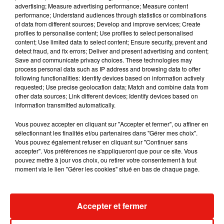
advertising; Measure advertising performance; Measure content
The
Way
issu de l’album
Yours
Truly
d’Ariana Grande.
performance; Understand audiences through statistics or combinations
of data from different sources; Develop and improve services; Create
profiles to personalise content; Use profiles to select personalised
content; Use limited data to select content; Ensure security, prevent and
detect fraud, and fix errors; Deliver and present advertising and content;
Save and communicate privacy choices. These technologies may
process personal data such as IP address and browsing data to offer
following functionalities: Identify devices based on information actively
requested; Use precise geolocation data; Match and combine data from
other data sources; Link different devices; Identify devices based on
information transmitted automatically.
Vous pouvez accepter en cliquant sur "Accepter et fermer", ou affiner en
sélectionnant les finalités et/ou partenaires dans "Gérer mes choix".
Vous pouvez également refuser en cliquant sur "Continuer sans
accepter". Vos préférences ne s'appliqueront que pour ce site. Vous
pouvez mettre à jour vos choix, ou retirer votre consentement à tout
moment via le lien "Gérer les cookies" situé en bas de chaque page.
Accepter et fermer