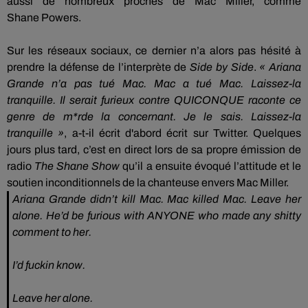
aussi de nombreux proches de Mac Miller, comme
Shane
Powers
.
Sur les réseaux sociaux, ce dernier n’a alors pas hésité à
prendre la défense de l’interprète de
Side
by
Side
.
« Ariana
Grande n’a pas tué Mac.
Mac
a tué Mac.
Laissez-la
tranquille.
Il serait furieux contre
QUICONQUE
raconte ce
genre de
m*rde
la concernant.
Je le sais.
Laissez-la
tranquille »
, a-t-il écrit d'abord écrit sur Twitter.
Quelques
jours plus tard, c’est en direct lors de sa propre émission de
radio
The Shane Show
qu’il a ensuite évoqué l’attitude et le
soutien inconditionnels de la chanteuse envers Mac Miller.
Ariana Grande didn’t kill Mac. Mac killed Mac. Leave her
alone. He’d be furious with ANYONE who made any shitty
comment to her.
I’d fuckin know.
Leave her alone.