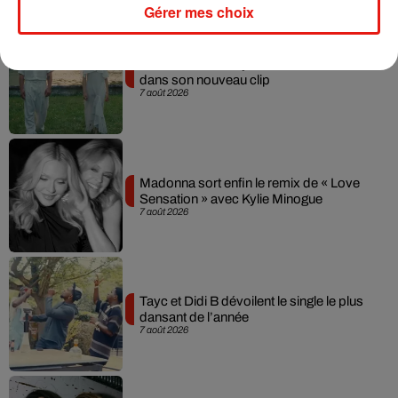
Musique
Gérer mes choix
Julien Lieb s’essaye à la vie de chatelain
dans son nouveau clip
7 août 2026
Madonna sort enfin le remix de « Love
Sensation » avec Kylie Minogue
7 août 2026
Tayc et Didi B dévoilent le single le plus
dansant de l’année
7 août 2026