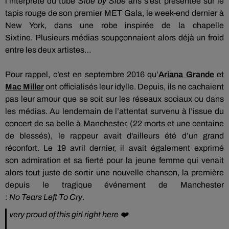
l’interprète du tube
Side
by
Side
ans s’est présentée sur le
tapis rouge de son premier MET Gala, le week-end dernier à
New York, dans une robe inspirée de la chapelle
Sixtine.
Plusieurs médias soupçonnaient alors déjà un froid
entre les deux artistes…
Pour rappel, c’est en septembre 2016 qu’
Ariana Grande
et
Mac Miller
ont officialisés leur idylle.
Depuis, ils ne cachaient
pas leur amour que se soit sur les réseaux sociaux ou dans
les médias.
Au lendemain de l’attentat survenu à l’issue du
concert de sa belle à Manchester,
(22 morts et une centaine
de blessés)
, le rappeur
avait
d'ailleurs été
d’un grand
réconfort.
Le 19 avril dernier, il avait également exprimé
son admiration et sa fierté pour la jeune femme qui venait
alors tout juste de sortir une nouvelle chanson, la première
depuis le tragique événement de Manchester
:
No
Tears
Left
To
Cry
.
very proud of this girl right here ❤️