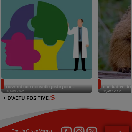
Alzheimer : des chercheurs japonais
Des marmottes
ouvrent une nouvelle piste pour...
d’initiative d
31 juillet 2026
31 juillet 2026
+ D'ACTU POSITIVE
Design
Olivier Varma