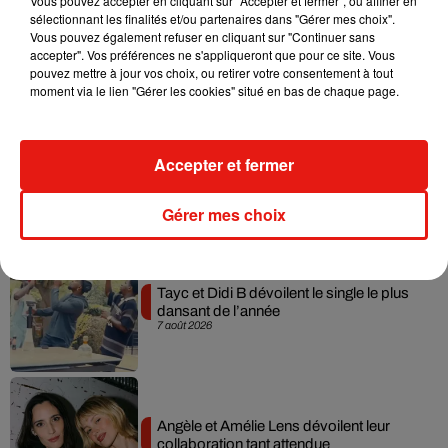
Vous pouvez accepter en cliquant sur "Accepter et fermer", ou affiner en
sélectionnant les finalités et/ou partenaires dans "Gérer mes choix".
Julien Lieb s’essaye à la vie de chatelain
Vous pouvez également refuser en cliquant sur "Continuer sans
dans son nouveau clip
accepter". Vos préférences ne s'appliqueront que pour ce site. Vous
7 août 2026
pouvez mettre à jour vos choix, ou retirer votre consentement à tout
moment via le lien "Gérer les cookies" situé en bas de chaque page.
Madonna sort enfin le remix de « Love
Accepter et fermer
Sensation » avec Kylie Minogue
7 août 2026
Gérer mes choix
Tayc et Didi B dévoilent le single le plus
dansant de l’année
7 août 2026
Angèle et Amélie Lens dévoilent leur
collaboration tant attendue