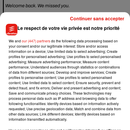
Welcome back. We missed you.
Continuer sans accepter
One of a kind.
https://t.co/aUJC9UL9fb
Le respect de votre vie privée est notre priorité
— Mac (@MacMiller)
20 avril 2018
« T
rès fière de cette fille.
Bon retour.
Tu nous avais manqués
We and
our (447) partners
do the following data processing based on
your consent and/or our legitimate interest: Store and/or access
», avait-il écrit sur Twitter.
Restée en bons termes avec son
information on a device; Use limited data to select advertising; Create
ex, Ariana Grande pourra donc compter sur son soutien le 20
profiles for personalised advertising; Use profiles to select personalised
juillet 2018, la date de sortie de son nouvel album
advertising; Measure advertising performance; Measure content
performance; Understand audiences through statistics or combinations
intitulé
Sweetener
et sur lequel elle a collaboré avec Mac
of data from different sources; Develop and improve services; Create
Miller ou encore
Pharrell
Williams.
D’ici là, on la retrouvera à
profiles to personalise content; Use profiles to select personalised
l’ouverture de la cérémonie des
Billboard
Music
Awards
2018
content; Use limited data to select content; Ensure security, prevent and
detect fraud, and fix errors; Deliver and present advertising and content;
le 20 mai prochain.
Save and communicate privacy choices. These technologies may
process personal data such as IP address and browsing data to offer
following functionalities: Identify devices based on information actively
requested; Use precise geolocation data; Match and combine data from
other data sources; Link different devices; Identify devices based on
Musique
information transmitted automatically.