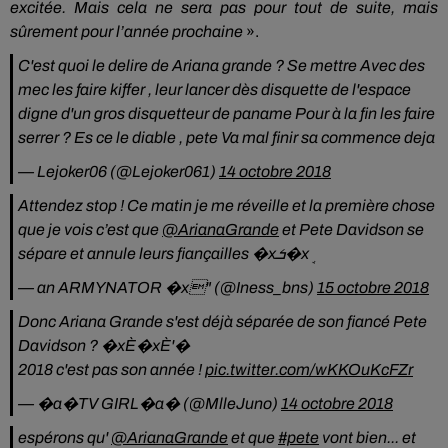
excitée.
Mais cela ne sera pas pour tout de suite, mais
sûrement pour l’année prochaine
».
C'est quoi le delire de Ariana grande ? Se mettre Avec des
mec les faire kiffer , leur lancer dès disquette de l'espace
digne d'un gros disquetteur de paname Pour à la fin les faire
serrer ? Es ce le diable , pete Va mal finir sa commence deja
— Lejoker06 (@Lejoker061)
14 octobre 2018
Attendez stop ! Ce matin je me réveille et la première chose
que je vois c’est que
@ArianaGrande
et Pete Davidson se
sépare et annule leurs fiançailles �xܭ�xܱ
— an ARMYNATOR �x" (@Iness_bns)
15 octobre 2018
Donc Ariana Grande s'est déjà séparée de son fiancé Pete
Davidson ? �xÈ�xÈ‍'�️
2018 c'est pas son année !
pic.twitter.com/wKKOuKcFZr
— �a�️TV GIRL�a�️ (@MlleJuno)
14 octobre 2018
espérons qu'
@ArianaGrande
et que
#pete
vont bien... et