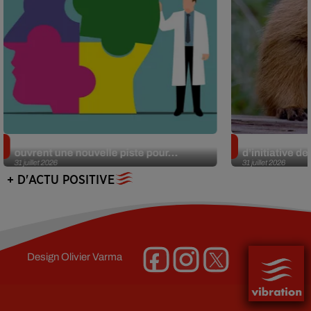
Alzheimer : des chercheurs japonais
Des marmottes
ouvrent une nouvelle piste pour...
d’initiative d
31 juillet 2026
31 juillet 2026
+ D'ACTU POSITIVE
Design
Olivier Varma