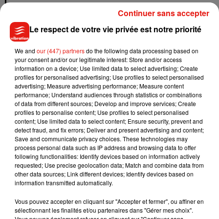
qu'elle ne vrille pas comme
@britneyspears
à l'époque. je
Continuer sans accepter
ne m'en remettrai pas
Le respect de votre vie privée est notre priorité
— ari lou (@arilouoff)
14 octobre 2018
We and
our (447) partners
do the following data processing based on
UN MAUVAIS TIMING…
your consent and/or our legitimate interest: Store and/or access
information on a device; Use limited data to select advertising; Create
Pour rappel, Ariana Grande et Pete
Davidson
se sont fiancés
profiles for personalised advertising; Use profiles to select personalised
advertising; Measure advertising performance; Measure content
en mai dernier, très peu de temps après le début de leur
performance; Understand audiences through statistics or combinations
idylle.
Des fiançailles qui avaient d’ailleurs surpris de
of data from different sources; Develop and improve services; Create
nombreux fans et surtout les médias
profiles to personalise content; Use profiles to select personalised
content; Use limited data to select content; Ensure security, prevent and
américains.
Rapidement, tout s’est enchaîné pour les
detect fraud, and fix errors; Deliver and present advertising and content;
tourtereaux qui se sont faits des tatouages en commun et ont
Save and communicate privacy choices. These technologies may
même décidé d’adopter un cochon ensemble.
L’animal est
process personal data such as IP address and browsing data to offer
following functionalities: Identify devices based on information actively
d’ailleurs devenu la star du nouveau clip d’Ariana
requested; Use precise geolocation data; Match and combine data from
Grande,
Breathin
.
other data sources; Link different devices; Identify devices based on
information transmitted automatically.
Vous pouvez accepter en cliquant sur "Accepter et fermer", ou affiner en
sélectionnant les finalités et/ou partenaires dans "Gérer mes choix".
Vous pouvez également refuser en cliquant sur "Continuer sans