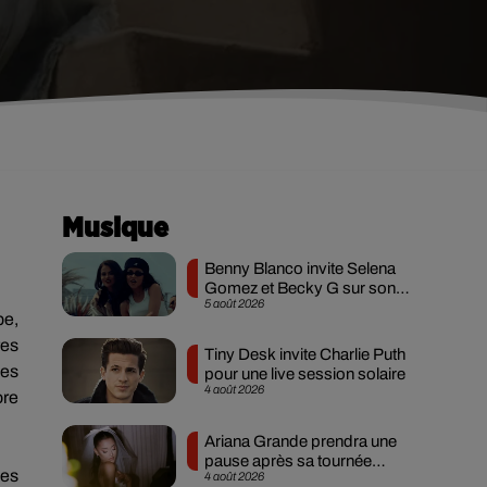
Musique
Benny Blanco invite Selena
Gomez et Becky G sur son
5 août 2026
nouveau single
be
,
res
Tiny Desk invite Charlie Puth
des
pour une live session solaire
4 août 2026
ore
Ariana Grande prendra une
pause après sa tournée
ues
4 août 2026
mondiale