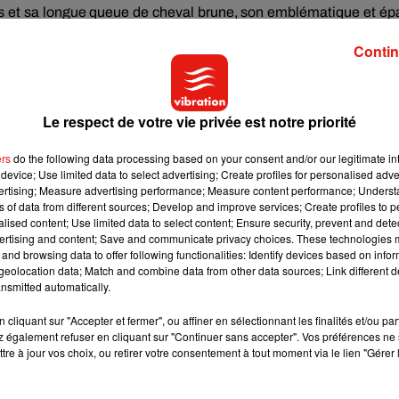
es et sa longue queue de cheval brune, son emblématique et ép
ublier ses célèbres cuissardes et sa manucure parfaite.
Pour n
Contin
 aussi la posture de la chanteuse sur la pochette de l’album
chaîne ensuite une série de questions à laquelle la vraie-fau
nse «
Yuh
!
»,
agrémentée d’un battement de paupières et 
t d’ailleurs assez troublant…
Le respect de votre vie privée est notre priorité
ers
do the following data processing based on your consent and/or our legitimate int
 NATURE
device; Use limited data to select advertising; Create profiles for personalised adver
vertising; Measure advertising performance; Measure content performance; Unders
tation live d’Ariana Grande chez Elle
DeGeneres
, la jeune fe
ns of data from different sources; Develop and improve services; Create profiles to 
alised content; Use limited data to select content; Ensure security, prevent and detect
 », en français)
, que son hashtag préféré est
#ZeroFucks
, que 
ertising and content; Save and communicate privacy choices. These technologies
Smalls
ou encore que son accessoire préféré est ses oreilles
and browsing data to offer following functionalities: Identify devices based on infor
veau single de la chanteuse en répondant «
Thank
U, Next »
eolocation data; Match and combine data from other data sources; Link different de
nsmitted automatically.
cliquant sur "Accepter et fermer", ou affiner en sélectionnant les finalités et/ou pa
la vidéo fait désormais le buzz sur la toile et fait mourir de rire 
 également refuser en cliquant sur "Continuer sans accepter". Vos préférences ne 
tre à jour vos choix, ou retirer votre consentement à tout moment via le lien "Gérer 
par le média
Refinery29
, Julia
Finkelstein
explique comment e
lon la comédienne, il y a trois choses à retenir :
le mouvement 
n le « Y
uh
» qui vient du fond de la gorge.