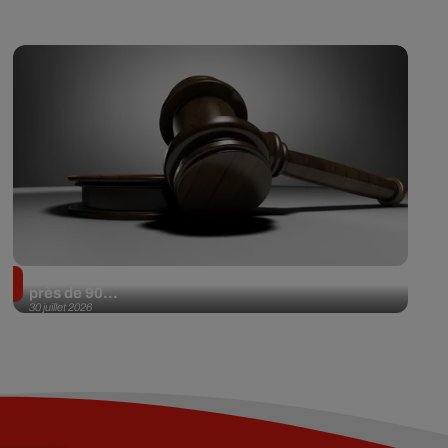
Il achète une veste 3 dollars en friperie et la revend
près de 90...
30 juillet 2026