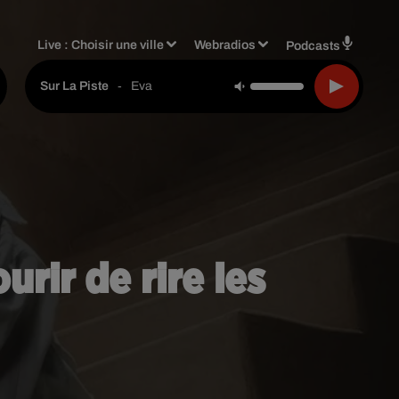
Live :
Choisir une ville
Webradios
Podcasts
-
Eva
Sur La Piste
urir de rire les