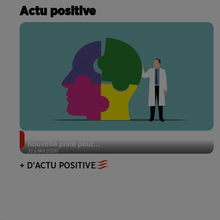
Actu positive
Alzheimer : des chercheurs japonais ouvrent une
nouvelle piste pour...
31 juillet 2026
+ D'ACTU POSITIVE