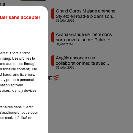
ais
Grand Corps Malade emmène
ous
uer sans accepter
Styleto en road-trip dans son
My
31 juillet 2026
nouveau clip
sse
des
Ariana Grande se libère dans
son nouvel album « Petals »
31 juillet 2026
erest: Store and/or
tising; Use profiles to
Angèle annonce une
tand audiences through
collaboration inédite avec
mme
31 juillet 2026
personalise content; Use
Amelie Lens
 fraud, and fix errors;
son
+ DE MUSIQUE
 may process personal
 de
mation actively
 au
vices; Identify devices
rtenaires dans "Gérer
les
s'appliqueront que pour
les cookies" situé en
lle
des