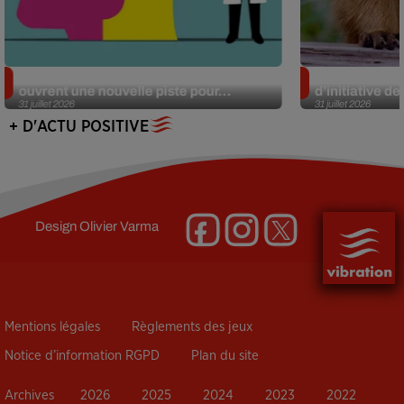
Alzheimer : des chercheurs japonais
Des marmottes
ouvrent une nouvelle piste pour...
d’initiative d
31 juillet 2026
31 juillet 2026
+ D'ACTU POSITIVE
Design
Olivier Varma
Mentions légales
Règlements des jeux
Notice d’information RGPD
Plan du site
Archives
2026
2025
2024
2023
2022