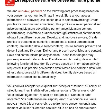
Le respect de votre vie privée est notre priorité
We and
our (447) partners
do the following data processing based on
your consent and/or our legitimate interest: Store and/or access
information on a device; Use limited data to select advertising; Create
profiles for personalised advertising; Use profiles to select personalised
advertising; Measure advertising performance; Measure content
performance; Understand audiences through statistics or combinations
of data from different sources; Develop and improve services; Create
profiles to personalise content; Use profiles to select personalised
content; Use limited data to select content; Ensure security, prevent and
detect fraud, and fix errors; Deliver and present advertising and content;
Save and communicate privacy choices. These technologies may
process personal data such as IP address and browsing data to offer
following functionalities: Identify devices based on information actively
requested; Use precise geolocation data; Match and combine data from
other data sources; Link different devices; Identify devices based on
information transmitted automatically.
Vous pouvez accepter en cliquant sur "Accepter et fermer", ou affiner en
sélectionnant les finalités et/ou partenaires dans "Gérer mes choix".
Vous pouvez également refuser en cliquant sur "Continuer sans
"Quelle douce surprise ! @arianagrande dans notre bar et
accepter". Vos préférences ne s'appliqueront que pour ce site. Vous
notre restaurant. La voici avec notre personnel hier soir après
pouvez mettre à jour vos choix, ou retirer votre consentement à tout
qu'elle leur a demandé d'utiliser un "filtre mignon" pour la
moment via le lien "Gérer les cookies" situé en bas de chaque page.