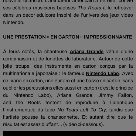
nouvelle chanson.
L’animateur américain a en effet convié
ses célèbres musiciens baptisés
The Roots
à le retrouver
dans un décor édulcoré inspiré de l’univers des jeux vidéo
Nintendo.
UNE PRESTATION « EN CARTON » IMPRESSIONNANTE
À leurs côtés, la chanteuse
Ariana Grande
vêtue d’une
combinaison et de lunettes de laboratoire.
Autour de cette
jolie troupe, des instruments en carton conçus par la
multinationale japonaise :
le fameux
Nintendo Labo
.
Avec
ce piano en carton, une guitare et une basse en carton, sans
oublier les percussions elles aussi en carton
(c’est le principe
du Nintendo
Labo
)
, Ariana Grande, Jimmy Fallon,
and
the
Roots tentent de reproduire à l’identique
l’instrumentale du tube
No
Tears
Left
To
Cry
, tandis que
l’artiste pousse la chansonnette.
Et autant dire que le
résultat est assez bluffant…
(vidéo ci-dessous)
.