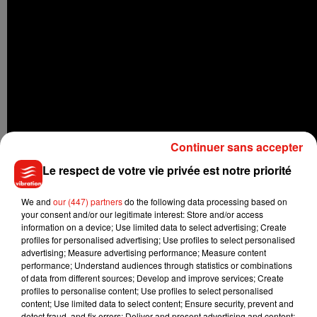
Continuer sans accepter
Le respect de votre vie privée est notre priorité
We and
our (447) partners
do the following data processing based on
your consent and/or our legitimate interest: Store and/or access
information on a device; Use limited data to select advertising; Create
profiles for personalised advertising; Use profiles to select personalised
BIENTÔT UN NOUVEL ALBUM POUR
ARIANA
GRANDE
advertising; Measure advertising performance; Measure content
performance; Understand audiences through statistics or combinations
of data from different sources; Develop and improve services; Create
No
Tears
Left
To
Cry
est la première chanson d’Ariana
profiles to personalise content; Use profiles to select personalised
Grande depuis l’attentat survenu à la fin de son concert de
content; Use limited data to select content; Ensure security, prevent and
detect fraud, and fix errors; Deliver and present advertising and content;
Manchester en mai 2017
(22 morts et une centaine de