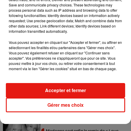
Save and communicate privacy choices. These technologies may
blessés)
.
Il y a quelques semaines, sur le plateau de Jimmy
process personal data such as IP address and browsing data to offer
Fallon, elle n’avait d’ailleurs pas pu retenir ses larmes en
following functionalities: Identify devices based on information actively
requested; Use precise geolocation data; Match and combine data from
évoquant ce tragique événement, avant d’annoncer la sortie
other data sources; Link different devices; Identify devices based on
prochaine de son nouvel album intitulé
Sweetener
et sur
information transmitted automatically.
lequel elle a collaboré avec son ex, Mac Miller, mais
aussi
Pharrell
Williams.
Vous pouvez accepter en cliquant sur "Accepter et fermer", ou affiner en
sélectionnant les finalités et/ou partenaires dans "Gérer mes choix".
Vous pouvez également refuser en cliquant sur "Continuer sans
accepter". Vos préférences ne s'appliqueront que pour ce site. Vous
pouvez mettre à jour vos choix, ou retirer votre consentement à tout
moment via le lien "Gérer les cookies" situé en bas de chaque page.
Musique
Accepter et fermer
Julien Lieb s’essaye à la vie de chatelain
dans son nouveau clip
7 août 2026
Gérer mes choix
Madonna sort enfin le remix de « Love