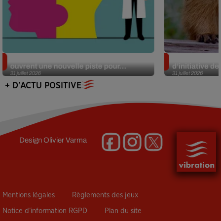
Alzheimer : des chercheurs japonais
Des marmottes
ouvrent une nouvelle piste pour...
d’initiative d
31 juillet 2026
31 juillet 2026
+ D'ACTU POSITIVE
Design
Olivier Varma
Mentions légales
Règlements des jeux
Notice d’information RGPD
Plan du site