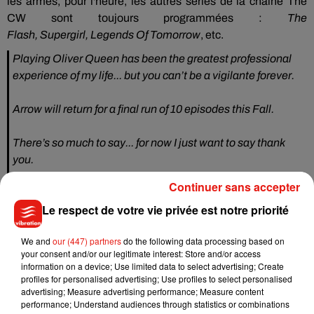
les armes, pour l'heure, les autres séries de la chaîne The
CW sont toujours programmées :
The
Flash,
Supergirl
,
Legends
Of
Tomorrow
, etc.
Playing Oliver Queen has been the greatest professional
experience of my life... but you can’t be a vigilante forever.
Arrow will return for a final run of 10 episodes this Fall.
There’s so much to say... for now I just want to say thank
you.
— Stephen Amell (@StephenAmell)
6 mars 2019
Continuer sans accepter
Le respect de votre vie privée est notre priorité
We and
our (447) partners
do the following data processing based on
Musique
your consent and/or our legitimate interest: Store and/or access
information on a device; Use limited data to select advertising; Create
profiles for personalised advertising; Use profiles to select personalised
advertising; Measure advertising performance; Measure content
Julien Lieb s’essaye à la vie de chatelain
performance; Understand audiences through statistics or combinations