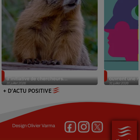
Des marmottes sur OnlyFans : la drôle
Alzheimer : d
d’initiative de chercheurs...
ouvrent une no
31 juillet 2026
31 juillet 2026
+ D'ACTU POSITIVE
Design
Olivier Varma