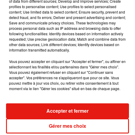
dans son nouveau clip
of data from different sources; Develop and improve services; Create
7 août 2026
profiles to personalise content; Use profiles to select personalised
content; Use limited data to select content; Ensure security, prevent and
detect fraud, and fix errors; Deliver and present advertising and content;
Save and communicate privacy choices. These technologies may
process personal data such as IP address and browsing data to offer
following functionalities: Identify devices based on information actively
Madonna sort enfin le remix de « Love
requested; Use precise geolocation data; Match and combine data from
Sensation » avec Kylie Minogue
other data sources; Link different devices; Identify devices based on
7 août 2026
information transmitted automatically.
Vous pouvez accepter en cliquant sur "Accepter et fermer", ou affiner en
sélectionnant les finalités et/ou partenaires dans "Gérer mes choix".
Vous pouvez également refuser en cliquant sur "Continuer sans
Tayc et Didi B dévoilent le single le plus
accepter". Vos préférences ne s'appliqueront que pour ce site. Vous
dansant de l’année
pouvez mettre à jour vos choix, ou retirer votre consentement à tout
7 août 2026
moment via le lien "Gérer les cookies" situé en bas de chaque page.
Accepter et fermer
Angèle et Amélie Lens dévoilent leur
collaboration tant attendue
Gérer mes choix
7 août 2026