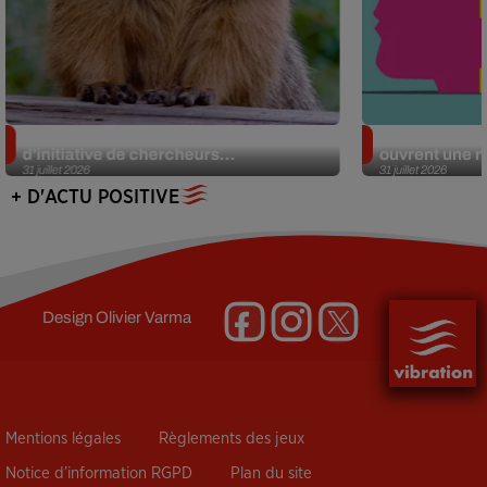
Des marmottes sur OnlyFans : la drôle
Alzheimer : d
d’initiative de chercheurs...
ouvrent une no
31 juillet 2026
31 juillet 2026
+ D'ACTU POSITIVE
Design
Olivier Varma
Mentions légales
Règlements des jeux
Notice d’information RGPD
Plan du site