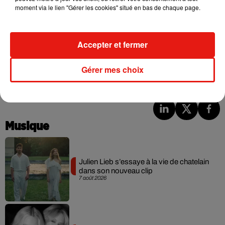
000 euros par mois", a ajouté le président. Sujet explosif,
moment via le lien "Gérer les cookies" situé en bas de chaque page.
cette réforme avait été suspendue en mars 2020 à cause de
la crise sanitaire.
Accepter et fermer
Gérer mes choix
(Avec AFP)
Musique
Julien Lieb s’essaye à la vie de chatelain
dans son nouveau clip
7 août 2026