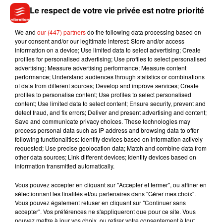
Le respect de votre vie privée est notre priorité
"Notre système est injuste avec 42 régimes différents, il
entretient des inégalités majeures et il faudra aller vers plus
We and
our (447) partners
do the following data processing based on
de simplicité pour plus de justice et donc les régimes
your consent and/or our legitimate interest: Store and/or access
spéciaux devront être supprimés pour les nouveaux employé
information on a device; Use limited data to select advertising; Create
profiles for personalised advertising; Use profiles to select personalised
dans ces secteurs", a-t-il développé.
advertising; Measure advertising performance; Measure content
performance; Understand audiences through statistics or combinations
Pour Emmanuel Macron,
"parce que nous vivons plus
of data from different sources; Develop and improve services; Create
profiles to personalise content; Use profiles to select personalised
longtemps, il nous faudra travailler plus longtemps et partir
content; Use limited data to select content; Ensure security, prevent and
à la retraite plus tard".
detect fraud, and fix errors; Deliver and present advertising and content;
Save and communicate privacy choices. These technologies may
process personal data such as IP address and browsing data to offer
Toutefois, il faudra "prendre en compte la difficulté des
following functionalities: Identify devices based on information actively
métiers. Mais progressivement, sur plusieurs années, et par
requested; Use precise geolocation data; Match and combine data from
un système qui fait la différence selon le travail réellement
other data sources; Link different devices; Identify devices based on
information transmitted automatically.
exercé. Et donc l'âge de départ doit être plus tardif", a-t-il
poursuivi.
Vous pouvez accepter en cliquant sur "Accepter et fermer", ou affiner en
sélectionnant les finalités et/ou partenaires dans "Gérer mes choix".
"Une vie de travail doit offrir une pension digne et donc toute
Vous pouvez également refuser en cliquant sur "Continuer sans
accepter". Vos préférences ne s'appliqueront que pour ce site. Vous
retraite pour une carrière complète devra être supérieure à 1
pouvez mettre à jour vos choix, ou retirer votre consentement à tout