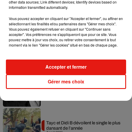
other data sources; Link different devices; Identify devices based on
information transmitted automatically.
Vous pouvez accepter en cliquant sur "Accepter et fermer", ou affiner en
Musique
sélectionnant les finalités et/ou partenaires dans "Gérer mes choix".
Vous pouvez également refuser en cliquant sur "Continuer sans
accepter". Vos préférences ne s'appliqueront que pour ce site. Vous
pouvez mettre à jour vos choix, ou retirer votre consentement à tout
Julien Lieb s’essaye à la vie de chatelain
moment via le lien "Gérer les cookies" situé en bas de chaque page.
dans son nouveau clip
7 août 2026
Accepter et fermer
Gérer mes choix
Madonna sort enfin le remix de « Love
Sensation » avec Kylie Minogue
7 août 2026
Tayc et Didi B dévoilent le single le plus
dansant de l’année