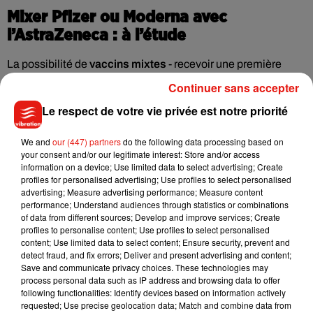
Mixer Pfizer ou Moderna avec
l’AstraZeneca : à l’étude
La possibilité de
vaccins mixtes
- recevoir une première
dose d'AstraZeneca et une seconde de Pfizer ou de Moderna
Continuer sans accepter
- est par ailleurs "à l'étude" car "nous aurons besoin de
Le respect de votre vie privée est notre priorité
schémas mixtes vaccinaux, ne serait-ce que pour les
variants" du coronavirus.
We and
our (447) partners
do the following data processing based on
your consent and/or our legitimate interest: Store and/or access
La
vaccination reste "la priorité numéro un"
et "nous
information on a device; Use limited data to select advertising; Create
profiles for personalised advertising; Use profiles to select personalised
faisons tout pour faciliter la campagne", a ajouté le Pr Le
advertising; Measure advertising performance; Measure content
Guludec, selon laquelle la décision de
faire appel à d'autres
performance; Understand audiences through statistics or combinations
professions (vétérinaires, etc.)
pour prêter main forte est
of data from different sources; Develop and improve services; Create
profiles to personalise content; Use profiles to select personalised
"imminente".
content; Use limited data to select content; Ensure security, prevent and
detect fraud, and fix errors; Deliver and present advertising and content;
Save and communicate privacy choices. These technologies may
process personal data such as IP address and browsing data to offer
following functionalities: Identify devices based on information actively
(Avec AFP)
requested; Use precise geolocation data; Match and combine data from