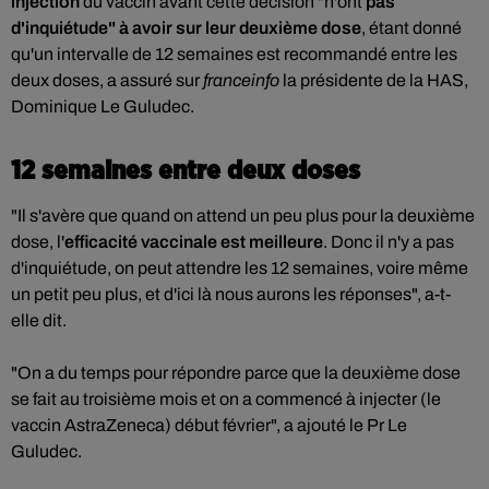
injection
du vaccin avant cette décision "n'ont
pas
d'inquiétude" à avoir sur leur deuxième
dose
, étant donné
qu'un intervalle de 12 semaines est recommandé entre les
deux doses, a assuré sur
franceinfo
la présidente de la HAS,
Dominique Le Guludec.
12 semaines entre deux doses
"Il s'avère que quand on attend un peu plus pour la deuxième
dose, l'
efficacité vaccinale est meilleure
. Donc il n'y a pas
d'inquiétude, on peut attendre les 12 semaines, voire même
un petit peu plus, et d'ici là nous aurons les réponses", a-t-
elle dit.
"On a du temps pour répondre parce que la deuxième dose
se fait au troisième mois et on a commencé à injecter (le
vaccin AstraZeneca) début février", a ajouté le Pr Le
Guludec.