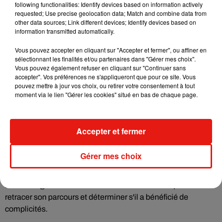
des gens du quartier, des ouvriers, des artisans", a précisé M.
following functionalities: Identify devices based on information actively
requested; Use precise geolocation data; Match and combine data from
Magamadov. "Ca m'intéresse aussi de savoir comment il est
other data sources; Link different devices; Identify devices based on
arrivé là, si quelqu'un lui a montré ou s'il a demandé son
information transmitted automatically.
chemin", dit-il.
Vous pouvez accepter en cliquant sur "Accepter et fermer", ou affiner en
Jeudi matin, à 8h29, il a pénétré dans la basilique Notre-
sélectionnant les finalités et/ou partenaires dans "Gérer mes choix".
Vous pouvez également refuser en cliquant sur "Continuer sans
Dame-de-l'Assomption, dans le centre-ville. Là, il a égorgé
accepter". Vos préférences ne s'appliqueront que pour ce site. Vous
une femme de 60 ans, Nadine Devillers, et le sacristain,
pouvez mettre à jour vos choix, ou retirer votre consentement à tout
Vincent Loquès, âgé de 55 ans.
moment via le lien "Gérer les cookies" situé en bas de chaque page.
Une mère de famille brésilienne de 44 ans, Simone Barreto
Silva, poignardée à plusieurs reprises dans l'édifice, est
Accepter et fermer
décédée dans un restaurant à proximité où elle s'était
réfugiée.
Gérer mes choix
Les enquêteurs comptent notamment sur l'exploitation des
deux téléphones portables retrouvés dans ses affaires et sur
les investigations menées en Tunisie et en Italie pour
retracer son parcours et déterminer s'il a bénéficié de
complicités.