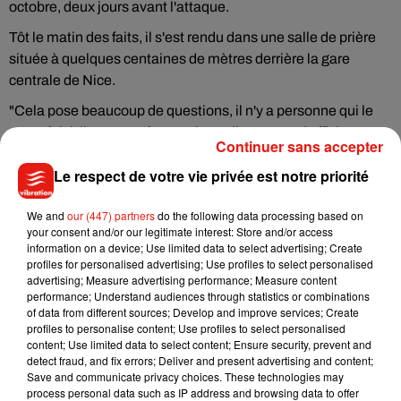
octobre, deux jours avant l'attaque.
Tôt le matin des faits, il s'est rendu dans une salle de prière
située à quelques centaines de mètres derrière la gare
centrale de Nice.
"Cela pose beaucoup de questions, il n'y a personne qui le
connaît ici, il ne connaît pas Nice et il n'y a pas d'affiche
Continuer sans accepter
signalant la salle de prière, seulement les horaires
Le respect de votre vie privée est notre priorité
d'ouverture sur un panneau d'affichage au portail", a indiqué
l'imam d'origine tchétchène Ramzam Magamadov,
We and
our (447) partners
do the following data processing based on
confirmant avoir été interrogé par la police comme le
your consent and/or our legitimate interest: Store and/or access
rapportent les quotidiens
Nice-Matin
et
Le Parisien
.
information on a device; Use limited data to select advertising; Create
profiles for personalised advertising; Use profiles to select personalised
Premier "surpris" et "très choqué", M. Magamadov a répondu
advertising; Measure advertising performance; Measure content
aux questions des enquêteurs pendant une petite heure
performance; Understand audiences through statistics or combinations
of data from different sources; Develop and improve services; Create
vendredi.
profiles to personalise content; Use profiles to select personalised
La salle de prière, fermée depuis le reconfinement, a ouvert
content; Use limited data to select content; Ensure security, prevent and
detect fraud, and fix errors; Deliver and present advertising and content;
aux environs de 6h00 le matin de l'attaque. "Ca dure un quart
Save and communicate privacy choices. These technologies may
d'heure-vingt minutes et après on ferme, en majorité ce sont
process personal data such as IP address and browsing data to offer