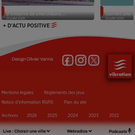
Des marmottes sur OnlyFans : la drôle
Alzheimer : d
d’initiative de chercheurs...
ouvrent une no
31 juillet 2026
31 juillet 2026
+ D'ACTU POSITIVE
Design
Olivier Varma
Mentions légales
Règlements des jeux
Notice d’information RGPD
Plan du site
Archives
2026
2025
2024
2023
2022
Live :
Choisir une ville
Webradios
Podcasts