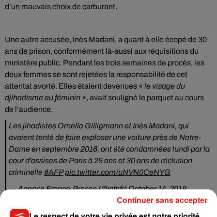
d’un mauvais choix de carburant.
Une autre accusée, Inès Madani, a quant à elle écopé de 30
ans de prison, conformément là-aussi aux réquisitions du
ministère public. Pendant les trois semaines de procès, les
deux femmes se sont rejetées la responsabilité de cet
attentat avorté. Elles étaient devenues
« le visage du
djihadisme au féminin »
, avait souligné le parquet au cours
de l’audience.
Les jihadistes Ornella Gilligmann et Inès Madani, qui
avaient tenté de faire exploser une voiture près de Notre-
Dame en septembre 2016, ont été condamnées lundi par la
cour d'assises de Paris à 25 ans et 30 ans de réclusion
criminelle
#AFP
pic.twitter.com/uNVN0CeNYG
— Agence France-Presse (@afpfr)
October 14, 2019
Continuer sans accepter
Le respect de votre vie privée est notre priorité