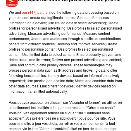
Plusieurs complices des deux femmes ont également été
condamnées à de lourdes peines, tout comme l’instigateur
We and
our (447) partners
do the following data processing based on
présumé de cet attentat, le djihadiste Rachid Kessim, qui
your consent and/or our legitimate interest: Store and/or access
information on a device; Use limited data to select advertising; Create
serait mort en Syrie. Ce dernier a écopé de la réclusion
profiles for personalised advertising; Use profiles to select personalised
criminelle à perpétuité.
advertising; Measure advertising performance; Measure content
performance; Understand audiences through statistics or combinations
of data from different sources; Develop and improve services; Create
profiles to personalise content; Use profiles to select personalised
content; Use limited data to select content; Ensure security, prevent and
Musique
detect fraud, and fix errors; Deliver and present advertising and content;
Save and communicate privacy choices. These technologies may
process personal data such as IP address and browsing data to offer
following functionalities: Identify devices based on information actively
requested; Use precise geolocation data; Match and combine data from
Benny Blanco invite Selena Gomez et
other data sources; Link different devices; Identify devices based on
Becky G sur son nouveau single
5 août 2026
information transmitted automatically.
Vous pouvez accepter en cliquant sur "Accepter et fermer", ou affiner en
sélectionnant les finalités et/ou partenaires dans "Gérer mes choix".
Vous pouvez également refuser en cliquant sur "Continuer sans
accepter". Vos préférences ne s'appliqueront que pour ce site. Vous
Tiny Desk invite Charlie Puth pour une
pouvez mettre à jour vos choix, ou retirer votre consentement à tout
live session solaire
moment via le lien "Gérer les cookies" situé en bas de chaque page.
4 août 2026