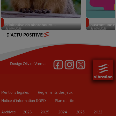
Des marmottes sur OnlyFans : la drôle
Alzheimer : d
d’initiative de chercheurs...
ouvrent une no
31 juillet 2026
31 juillet 2026
+ D'ACTU POSITIVE
Design
Olivier Varma
Mentions légales
Règlements des jeux
Notice d’information RGPD
Plan du site
Archives
2026
2025
2024
2023
2022