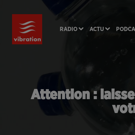
RADIO
ACTU
PODCA
Attention : laiss
vot