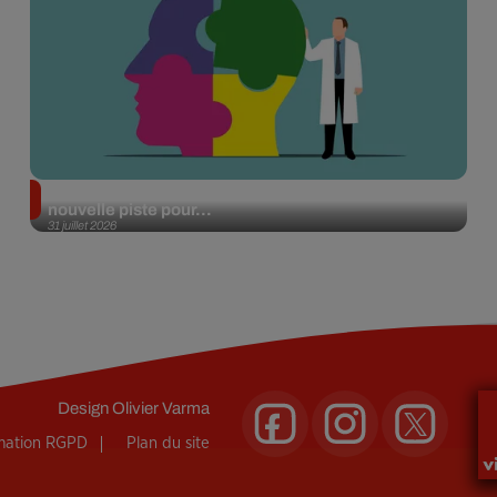
Alzheimer : des chercheurs japonais ouvrent une
nouvelle piste pour...
31 juillet 2026
Design
Olivier Varma
rmation RGPD
Plan du site