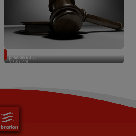
Il achète une veste 3 dollars en friperie et la revend
près de 90...
30 juillet 2026