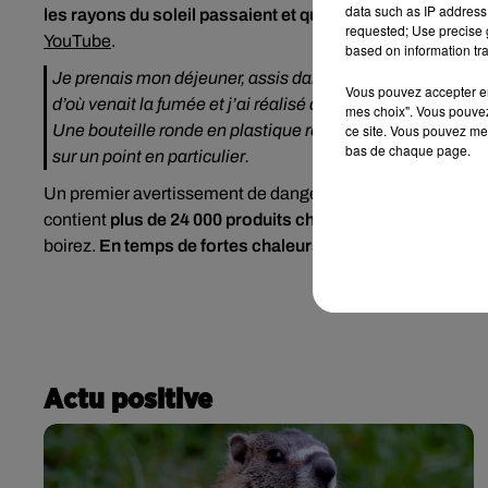
data such as IP address 
les rayons du soleil passaient et qui s’était transformée 
requested; Use precise g
YouTube
.
based on information tra
Je prenais mon déjeuner, assis dans mon camion. J’ai c
Vous pouvez accepter en 
d’où venait la fumée et j’ai réalisé que la lumière venait 
mes choix". Vous pouvez
Une bouteille ronde en plastique remplie d’eau claire agi
ce site. Vous pouvez met
bas de chaque page.
sur un point en particulier.
Un premier avertissement de danger, mais la pratique en c
contient
plus de 24 000 produits chimiques
. Le soleil aid
boirez.
En temps de fortes chaleurs, il est donc plutôt re
Actu positive