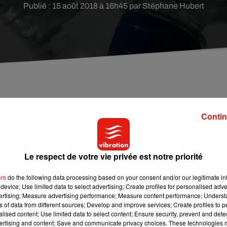
Publié : 15 août 2018 à 16h45 par Stéphane Hubert
dopter, mais laisser une bouteille d'eau en
Contin
 véritables risques pour vous et votre véhicule.
nous une bouteille d’eau que nous laissons sur un siège de
Le respect de votre vie privée est notre priorité
 anodin peut pourtant se montrer fatal
.
ers
do the following data processing based on your consent and/or our legitimate int
device; Use limited data to select advertising; Create profiles for personalised adver
vertising; Measure advertising performance; Measure content performance; Unders
 originaire de l’Idaho a été victime que certains drames
ns of data from different sources; Develop and improve services; Create profiles to 
 d’eau sur son siège passager quand
il a senti tout à coup comm
alised content; Use limited data to select content; Ensure security, prevent and detect
 en train de prendre feu
. La faute à l
a bouteille d’eau dans laquel
ertising and content; Save and communicate privacy choices. These technologies