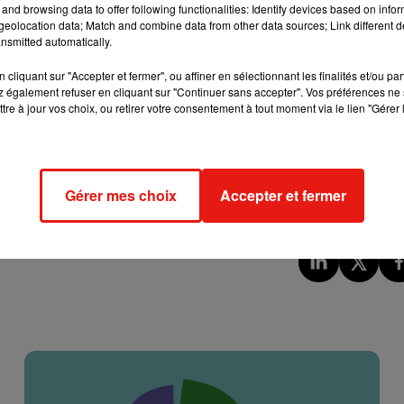
and browsing data to offer following functionalities: Identify devices based on infor
en loupe
, comme il l’a expliqué dans
une vidéo qu’il a postée sur
eolocation data; Match and combine data from other data sources; Link different de
nsmitted automatically.
ommencé à remarquer de la fumée au coin de mon œil. J’ai rega
cliquant sur "Accepter et fermer", ou affiner en sélectionnant les finalités et/ou pa
de la bouteille qui commençait à mettre le feu au siège de la voitur
 également refuser en cliquant sur "Continuer sans accepter". Vos préférences ne 
t comme une lentille qui concentre l’énergie des rayons du soleil
tre à jour vos choix, ou retirer votre consentement à tout moment via le lien "Gérer 
omporte un deuxième. En effet, le plastique des bouteilles d’ea
ant
, les particules vont fondre et se retrouver dans l’eau
que vo
Gérer mes choix
Accepter et fermer
commandé d'utiliser des bouteilles en verre à garder à l’ombre
.