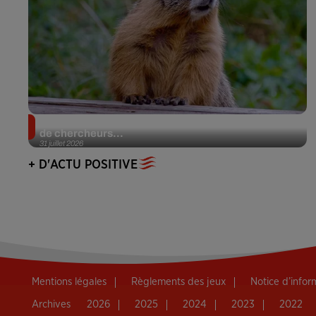
Des marmottes sur OnlyFans : la drôle d’initiative
de chercheurs...
31 juillet 2026
+ D'ACTU POSITIVE
Mentions légales
Règlements des jeux
Notice d’info
Archives
2026
2025
2024
2023
2022