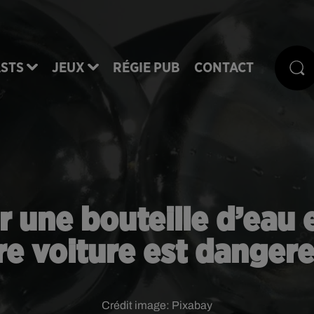
STS
JEUX
RÉGIE PUB
CONTACT
er une bouteille d’eau
re voiture est dangere
Crédit image:
Pixabay