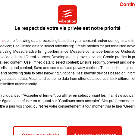
Contin
Le respect de votre vie privée est notre priorité
les autistiques peuvent vite se sentir mal à l’aise, dérangé
ers
do the following data processing based on your consent and/or our legitimate int
device; Use limited data to select advertising; Create profiles for personalised adver
vertising; Measure advertising performance; Measure content performance; Unders
ns of data from different sources; Develop and improve services; Create profiles to 
alised content; Use limited data to select content; Ensure security, prevent and detect
ertising and content; Save and communicate privacy choices. These technologies
and browsing data to offer following functionalities: Identify devices based on infor
eolocation data; Match and combine data from other data sources; Link different de
nsmitted automatically.
ette néanmoins que la mesure ne s’applique qu’une heure dans
 un grand nombre de personnes.
cliquant sur "Accepter et fermer", ou affiner en sélectionnant les finalités et/ou pa
 également refuser en cliquant sur "Continuer sans accepter". Vos préférences ne 
tre à jour vos choix, ou retirer votre consentement à tout moment via le lien "Gérer 