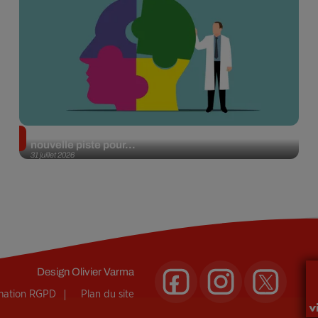
Alzheimer : des chercheurs japonais ouvrent une
nouvelle piste pour...
31 juillet 2026
Design
Olivier Varma
rmation RGPD
Plan du site