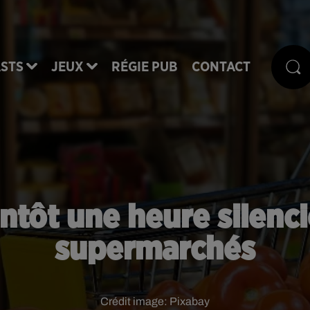
STS
JEUX
RÉGIE PUB
CONTACT
ntôt une heure silenc
supermarchés
Crédit image:
Pixabay