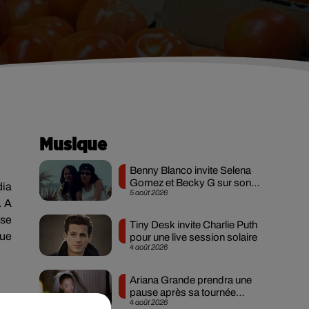
Musique
Benny Blanco invite Selena
Gomez et Becky G sur son
dia
5 août 2026
nouveau single
. A
sse
Tiny Desk invite Charlie Puth
que
pour une live session solaire
4 août 2026
Ariana Grande prendra une
pause après sa tournée
4 août 2026
mondiale