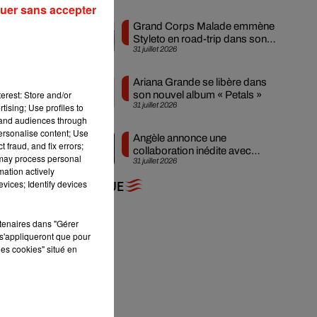
uer sans accepter
Grand Corps Malade emmène
Styleto en road-trip dans son
31 juillet 2026
nouveau clip
es,
Ariana Grande se libère dans
erest: Store and/or
son nouvel album « Petals »
31 juillet 2026
tising; Use profiles to
tand audiences through
personalise content; Use
Angèle annonce une
 fraud, and fix errors;
collaboration inédite avec
 may process personal
31 juillet 2026
Amelie Lens
mation actively
vices; Identify devices
+ DE MUSIQUE
 la
rtenaires dans "Gérer
s'appliqueront que pour
les cookies" situé en