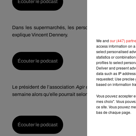
Écouter le podcast
Dans les supermarchés, les personnes atteintes de troub
explique Vincent Dennery.
We and
our (447) partn
access information on a 
select personalised ad
statistics or combinatio
Écouter le podcast
profiles to select person
Deliver and present adv
data such as IP address 
requested; Use precise g
based on information tra
Le président de l’association
Agir et Vivre
l’autisme regr
semaine alors qu’elle pourrait selon lui être bénéfique à
Vous pouvez accepter en 
mes choix". Vous pouvez
ce site. Vous pouvez met
bas de chaque page.
Écouter le podcast