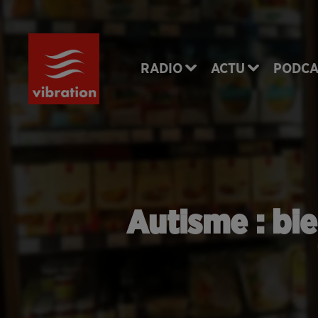
RADIO
ACTU
PODCA
Autisme : bie