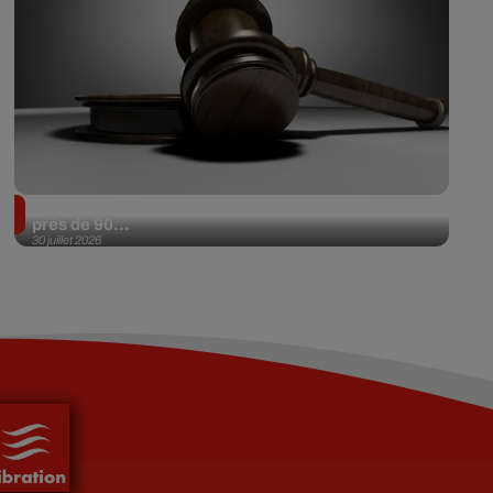
Il achète une veste 3 dollars en friperie et la revend
près de 90...
30 juillet 2026