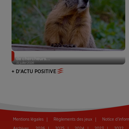
Des marmottes sur OnlyFans : la drôle d’initiative
de chercheurs...
31 juillet 2026
+ D'ACTU POSITIVE
Mentions légales
Règlements des jeux
Notice d’info
Archives
2026
2025
2024
2023
2022