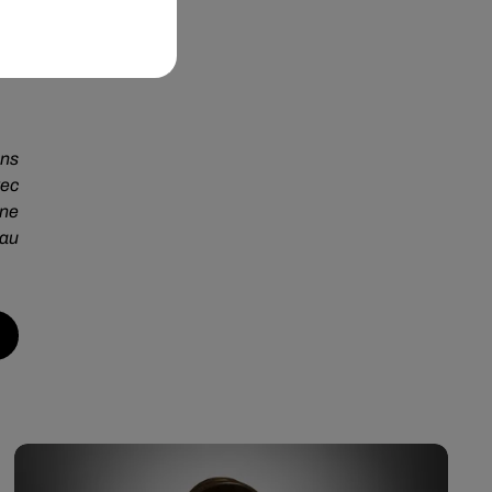
nde
ans
vec
ne
 au