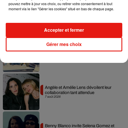
pouvez mettre à jour vos choix, ou retirer votre consentement à tout
moment via le lien "Gérer les cookies" situé en bas de chaque page.
Madonna sort enfin le remix de « Love
Sensation » avec Kylie Minogue
7 août 2026
Accepter et fermer
Gérer mes choix
Tayc et Didi B dévoilent le single le plus
dansant de l’année
7 août 2026
Angèle et Amélie Lens dévoilent leur
collaboration tant attendue
7 août 2026
Benny Blanco invite Selena Gomez et