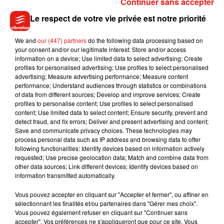
Continuer sans accepter
100 millions de dollars d’indemnisation pour les hôpitaux et
Le respect de votre vie privée est notre priorité
les assurances ayant eu des patients victimes du Covid-19.
A Seattle coronavirus survivor got a $1.1 million, 181-page
We and
our (447) partners
do the following data processing based on
your consent and/or our legitimate interest: Store and/or access
hospital bill. He won't have to pay the vast majority of it but it
information on a device; Use limited data to select advertising; Create
highlights why American health care is so hard to reform,
profiles for personalised advertising; Use profiles to select personalised
writes Danny Westneat.
https://t.co/fQR9Z9BdOu
advertising; Measure advertising performance; Measure content
performance; Understand audiences through statistics or combinations
— The Seattle Times (@seattletimes)
June 13, 2020
of data from different sources; Develop and improve services; Create
profiles to personalise content; Use profiles to select personalised
content; Use limited data to select content; Ensure security, prevent and
detect fraud, and fix errors; Deliver and present advertising and content;
Save and communicate privacy choices. These technologies may
process personal data such as IP address and browsing data to offer
Musique
following functionalities: Identify devices based on information actively
requested; Use precise geolocation data; Match and combine data from
other data sources; Link different devices; Identify devices based on
information transmitted automatically.
Julien Lieb s’essaye à la vie de chatelain
dans son nouveau clip
Vous pouvez accepter en cliquant sur "Accepter et fermer", ou affiner en
7 août 2026
sélectionnant les finalités et/ou partenaires dans "Gérer mes choix".
Vous pouvez également refuser en cliquant sur "Continuer sans
accepter". Vos préférences ne s'appliqueront que pour ce site. Vous