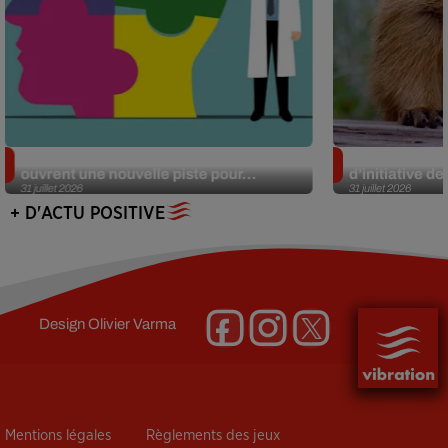
Alzheimer : des chercheurs japonais
Des marmottes
ouvrent une nouvelle piste pour...
d’initiative d
31 juillet 2026
31 juillet 2026
+ D'ACTU POSITIVE
Design
Olivier Varma
Mentions légales
Règlements des jeux