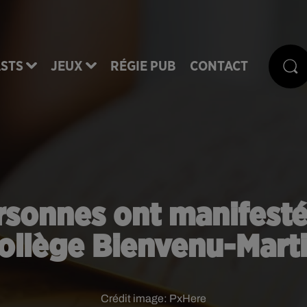
STS
JEUX
RÉGIE PUB
CONTACT
rsonnes ont manifesté
ollège Bienvenu-Mart
Crédit image:
PxHere