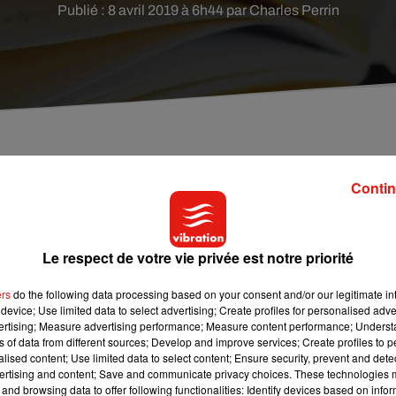
Publié : 8 avril 2019 à 6h44 par Charles Perrin
t manifesté à Auxerre pour défendre le collège
Contin
meture ⬦
Le respect de votre vie privée est notre priorité
s, élus, ou bien simples citoyens ! Samedi 6 avril dernier, près d
défendre le collège Bienvenu-Martin, menacé de fermeture suit
ers
do the following data processing based on your consent and/or our legitimate int
device; Use limited data to select advertising; Create profiles for personalised adver
vertising; Measure advertising performance; Measure content performance; Unders
ns of data from different sources; Develop and improve services; Create profiles to 
er de travaux de rénovation, dans un établissement qui en a
alised content; Use limited data to select content; Ensure security, prevent and detect
s devront se prononcer sur l’engagement, ou non, de ces fameux
ertising and content; Save and communicate privacy choices. These technologies
le.
and browsing data to offer following functionalities: Identify devices based on infor