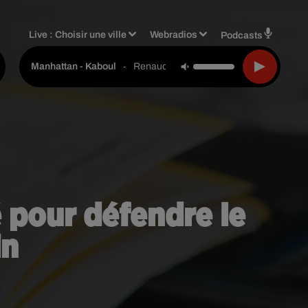
Live :
Choisir une ville
Webradios
Podcasts
-
Renaud & Axelle Red
Manhattan - Kaboul
 pour défendre le
in