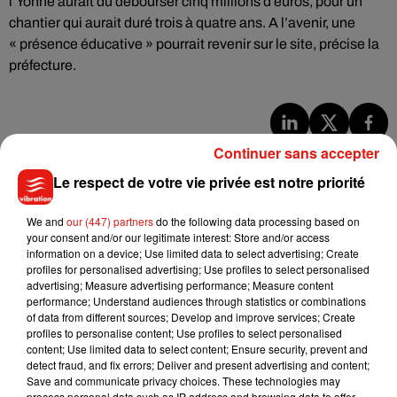
l’Yonne aurait dû débourser cinq millions d’euros, pour un
chantier qui aurait duré trois à quatre ans. A l’avenir, une
« présence éducative » pourrait revenir sur le site, précise la
préfecture.
Continuer sans accepter
Musique
Le respect de votre vie privée est notre priorité
Benny Blanco invite Selena Gomez et
We and
our (447) partners
do the following data processing based on
Becky G sur son nouveau single
your consent and/or our legitimate interest: Store and/or access
5 août 2026
information on a device; Use limited data to select advertising; Create
profiles for personalised advertising; Use profiles to select personalised
advertising; Measure advertising performance; Measure content
performance; Understand audiences through statistics or combinations
of data from different sources; Develop and improve services; Create
profiles to personalise content; Use profiles to select personalised
Tiny Desk invite Charlie Puth pour une
content; Use limited data to select content; Ensure security, prevent and
live session solaire
detect fraud, and fix errors; Deliver and present advertising and content;
4 août 2026
Save and communicate privacy choices. These technologies may
process personal data such as IP address and browsing data to offer