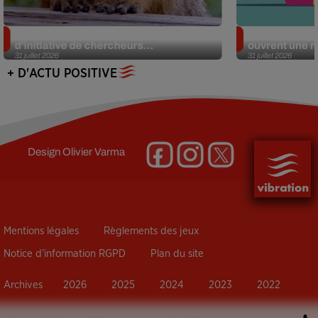
Des marmottes sur OnlyFans : la drôle
Alzheimer : d
d’initiative de chercheurs...
ouvrent une no
31 juillet 2026
31 juillet 2026
+ D'ACTU POSITIVE
Design
Olivier Varma
Mentions légales
Règlements des jeux
Notice d’information RGPD
Plan du site
Archives
2026
2025
2024
2023
2022