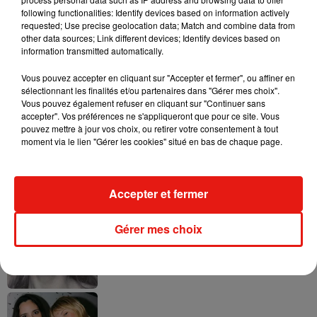
following functionalities: Identify devices based on information actively
requested; Use precise geolocation data; Match and combine data from
other data sources; Link different devices; Identify devices based on
Ariana Grande prendra une pause après
information transmitted automatically.
sa tournée mondiale
4 août 2026
Vous pouvez accepter en cliquant sur "Accepter et fermer", ou affiner en
sélectionnant les finalités et/ou partenaires dans "Gérer mes choix".
Vous pouvez également refuser en cliquant sur "Continuer sans
accepter". Vos préférences ne s'appliqueront que pour ce site. Vous
pouvez mettre à jour vos choix, ou retirer votre consentement à tout
Grand Corps Malade emmène Styleto
moment via le lien "Gérer les cookies" situé en bas de chaque page.
en road-trip dans son nouveau clip
31 juillet 2026
Accepter et fermer
Gérer mes choix
Ariana Grande se libère dans son nouvel
album « Petals »
31 juillet 2026