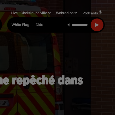
Live :
Choisir une ville
Webradios
Podcasts
-
Dido
White Flag
mme repêché dans