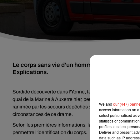
Le corps sans vie d'un homme a été découvert 
Explications.
Sordide découverte dans l'Yonne, tard ce mercredi 16 octob
quai de la Marine à Auxerre hier, peu avant minuit. Selon 
We and
our (447) partn
ranimée par les secours dépêchés sur place. Une enquête e
access information on a 
circonstances de ce drame.
select personalised ad
statistics or combinatio
Selon les premières informations, la victime n'avait aucun 
profiles to select person
Deliver and present adv
permettre l'identification du corps.
data such as IP address 