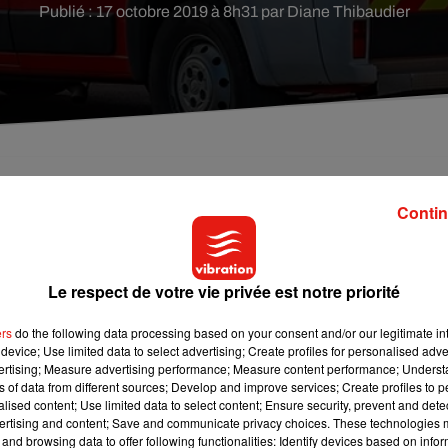
Publié : 17 octobre 2019 à 8h31 par Diane Thibaudier
dans l'Yonne, à Auxerre, ce mercredi 16 octobre.
Contin
Le respect de votre vie privée est notre priorité
re : le corps d'un homme a été retrouvé dans l'eau de l'Yonne,
nos confrères de
l'Yonne républicaine
, la victime n'a pas être
ers
do the following data processing based on your consent and/or our legitimate int
st en cours afin d'identifier l'homme et de comprendre les
device; Use limited data to select advertising; Create profiles for personalised adver
vertising; Measure advertising performance; Measure content performance; Unders
ns of data from different sources; Develop and improve services; Create profiles to 
papier d'identié sur elle. Des analyses sont en cours afin de
alised content; Use limited data to select content; Ensure security, prevent and detect
ertising and content; Save and communicate privacy choices. These technologies
and browsing data to offer following functionalities: Identify devices based on infor