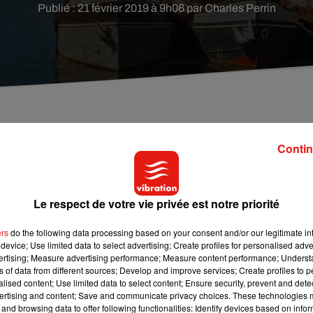
Publié : 21 février 2019 à 9h06 par Charles Perrin
Germain d'Auxerre ont déjà révélé quelques surpris
Contin
Le respect de votre vie privée est notre priorité
 entreprises sous la place Saint-Germain d’Auxerre ! Les résulta
 national de recherches archéologiques préventives ont déterré
ers
do the following data processing based on your consent and/or our legitimate int
device; Use limited data to select advertising; Create profiles for personalised adver
vertising; Measure advertising performance; Measure content performance; Unders
ns of data from different sources; Develop and improve services; Create profiles to 
urrait dater du VIème ou du VIIème siècle, et contenait deux
alised content; Use limited data to select content; Ensure security, prevent and detect
s étant parfois utilisés plusieurs fois. Des études
ertising and content; Save and communicate privacy choices. These technologies
tation des ossements.
and browsing data to offer following functionalities: Identify devices based on infor