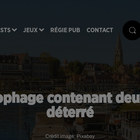
STS
JEUX
RÉGIE PUB
CONTACT
cophage contenant deux
déterré
Crédit image:
Pixabay