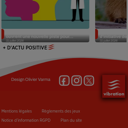
Alzheimer : des chercheurs japonais
Des marmottes
ouvrent une nouvelle piste pour...
d’initiative d
31 juillet 2026
31 juillet 2026
+ D'ACTU POSITIVE
Design
Olivier Varma
Mentions légales
Règlements des jeux
Notice d’information RGPD
Plan du site