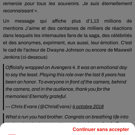
remercie pour tous les souvenirs.
Je suis éternellement
reconnaissant
».
Un message qui affiche plus d’1,13 millions de
mentions
J
’aime et des centaines de milliers de réactions
dans lesquels les internautes fans de la saga, des célébrités
et des anonymes, expriment, eux aussi, leur émotion. C'est
le cad de l'acteur de Dwayne Johnson ou encore de Maxwell
Jenkins (ci-dessous)
Officially wrapped on Avengers 4. It was an emotional day
to say the least. Playing this role over the last 8 years has
been an honor. To everyone in front of the camera, behind
the camera, and in the audience, thank you for the
memories! Eternally grateful.
— Chris Evans (@ChrisEvans)
4 octobre 2018
What a run you had brother. Congrats on breathing life into
such an iconic character. Keep on keepin’ on �x'�xÈ
Continuer sans accepter
https://t.co/yg38AcXNUi