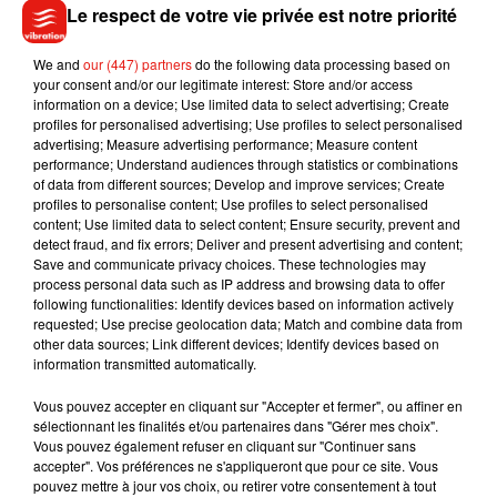
Le respect de votre vie privée est notre priorité
— Dwayne Johnson (@TheRock)
4 octobre 2018
@ChrisEvans
thank you for the inspiration. Your
We and
our (447) partners
do the following data processing based on
your consent and/or our legitimate interest: Store and/or access
#CaptainAmerica
was a huge influence on me as
information on a device; Use limited data to select advertising; Create
#WillRobinson
.
profiles for personalised advertising; Use profiles to select personalised
advertising; Measure advertising performance; Measure content
— MaxwellJenkins8 (@MaxwellJenkins8)
5 octobre 2018
performance; Understand audiences through statistics or combinations
of data from different sources; Develop and improve services; Create
profiles to personalise content; Use profiles to select personalised
content; Use limited data to select content; Ensure security, prevent and
detect fraud, and fix errors; Deliver and present advertising and content;
Musique
Save and communicate privacy choices. These technologies may
process personal data such as IP address and browsing data to offer
following functionalities: Identify devices based on information actively
requested; Use precise geolocation data; Match and combine data from
Benny Blanco invite Selena Gomez et
other data sources; Link different devices; Identify devices based on
Becky G sur son nouveau single
information transmitted automatically.
5 août 2026
Vous pouvez accepter en cliquant sur "Accepter et fermer", ou affiner en
sélectionnant les finalités et/ou partenaires dans "Gérer mes choix".
Vous pouvez également refuser en cliquant sur "Continuer sans
accepter". Vos préférences ne s'appliqueront que pour ce site. Vous
pouvez mettre à jour vos choix, ou retirer votre consentement à tout
Tiny Desk invite Charlie Puth pour une