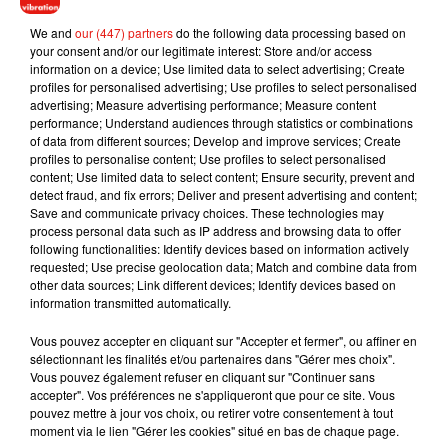
permettront de garder vos repas bien au frais au frigo ou au
congélateur.
We and
our (447) partners
do the following data processing based on
your consent and/or our legitimate interest: Store and/or access
Alors, vous êtes prêt à oublier que vous avez une cuisine
information on a device; Use limited data to select advertising; Create
profiles for personalised advertising; Use profiles to select personalised
pendant la semaine ?
advertising; Measure advertising performance; Measure content
performance; Understand audiences through statistics or combinations
of data from different sources; Develop and improve services; Create
profiles to personalise content; Use profiles to select personalised
content; Use limited data to select content; Ensure security, prevent and
Musique
detect fraud, and fix errors; Deliver and present advertising and content;
Save and communicate privacy choices. These technologies may
process personal data such as IP address and browsing data to offer
following functionalities: Identify devices based on information actively
Tayc et Didi B dévoilent le single le plus
requested; Use precise geolocation data; Match and combine data from
dansant de l’année
other data sources; Link different devices; Identify devices based on
7 août 2026
information transmitted automatically.
Vous pouvez accepter en cliquant sur "Accepter et fermer", ou affiner en
sélectionnant les finalités et/ou partenaires dans "Gérer mes choix".
Vous pouvez également refuser en cliquant sur "Continuer sans
Angèle et Amélie Lens dévoilent leur
accepter". Vos préférences ne s'appliqueront que pour ce site. Vous
collaboration tant attendue
pouvez mettre à jour vos choix, ou retirer votre consentement à tout
7 août 2026
moment via le lien "Gérer les cookies" situé en bas de chaque page.