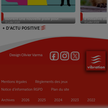
Alzheimer : des chercheurs japonais
Des marmottes
ouvrent une nouvelle piste pour...
d’initiative d
31 juillet 2026
31 juillet 2026
+ D'ACTU POSITIVE
Design
Olivier Varma
Mentions légales
Règlements des jeux
Notice d’information RGPD
Plan du site
Archives
2026
2025
2024
2023
2022