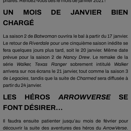
phares. Rendez-vous dès le mois de janvier 2021 !
UN MOIS DE JANVIER BIEN
CHARGÉ
La saison 2 de
Batwoman
ouvrira le bal à partir du 17 janvier.
Le retour de
Riverdale
pour une cinquième saison inédite se
fera quelques jours plus tard, soit le 20 janvier. Même date
prévue pour la saison 2 de
Nancy Drew
. Le remake de la
série
Walker, Texas Ranger
sobrement intitulé
Walker
arrivera sur nos écrans le 21 janvier, tout comme la saison 3
de
Legacies
, tandis que la suite de
Charmed
sera diffusée à
partir du 24 janvier.
LES HÉROS
ARROWVERSE
SE
FONT DÉSIRER…
Il faudra ensuite patienter jusqu’au mois de février pour
découvrir la suite des aventures des héros du
ArrowVerse
.