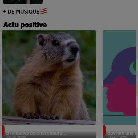
+ DE MUSIQUE
Actu positive
Des marmottes sur OnlyFans : la drôle
Alzheimer : d
d’initiative de chercheurs...
ouvrent une no
31 juillet 2026
31 juillet 2026