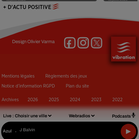
+ D'ACTU POSITIVE
Design
Olivier Varma
Mentions légales
Règlements des jeux
Notice d’information RGPD
Plan du site
Archives
2026
2025
2024
2023
2022
Live :
Choisir une ville
Webradios
Podcasts
J Balvin
Azul
-