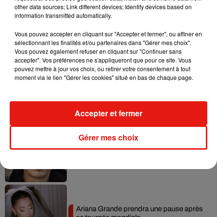
other data sources; Link different devices; Identify devices based on
information transmitted automatically.
Vous pouvez accepter en cliquant sur "Accepter et fermer", ou affiner en
sélectionnant les finalités et/ou partenaires dans "Gérer mes choix".
Musique
Vous pouvez également refuser en cliquant sur "Continuer sans
accepter". Vos préférences ne s'appliqueront que pour ce site. Vous
pouvez mettre à jour vos choix, ou retirer votre consentement à tout
moment via le lien "Gérer les cookies" situé en bas de chaque page.
Benny Blanco invite Selena Gomez et
Becky G sur son nouveau single
5 août 2026
Accepter et fermer
Gérer mes choix
Tiny Desk invite Charlie Puth pour une
live session solaire
4 août 2026
Ariana Grande prendra une pause après