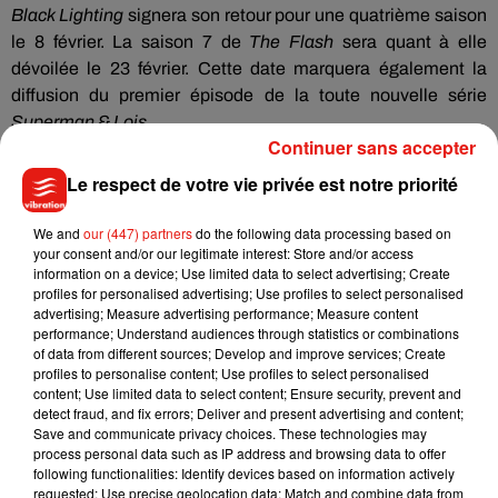
Black Lighting
signera son retour pour une quatrième saison
le 8 février. La saison 7 de
The Flash
sera quant à elle
dévoilée le 23 février. Cette date marquera également la
diffusion du premier épisode de la toute nouvelle série
Superman & Lois
.
Continuer sans accepter
Le respect de votre vie privée est notre priorité
We and
our (447) partners
do the following data processing based on
your consent and/or our legitimate interest: Store and/or access
information on a device; Use limited data to select advertising; Create
profiles for personalised advertising; Use profiles to select personalised
advertising; Measure advertising performance; Measure content
performance; Understand audiences through statistics or combinations
of data from different sources; Develop and improve services; Create
profiles to personalise content; Use profiles to select personalised
content; Use limited data to select content; Ensure security, prevent and
detect fraud, and fix errors; Deliver and present advertising and content;
Save and communicate privacy choices. These technologies may
process personal data such as IP address and browsing data to offer
following functionalities: Identify devices based on information actively
requested; Use precise geolocation data; Match and combine data from