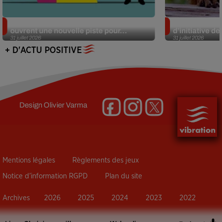
Alzheimer : des chercheurs japonais
Des marmottes
ouvrent une nouvelle piste pour...
d’initiative d
31 juillet 2026
31 juillet 2026
+ D'ACTU POSITIVE
Design
Olivier Varma
Mentions légales
Règlements des jeux
Notice d’information RGPD
Plan du site
Archives
2026
2025
2024
2023
2022