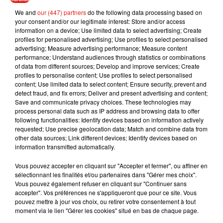
© Anthony Fabian
pic.twitter.com/sZPZN0uRDx
We and
our (447) partners
do the following data processing based on
your consent and/or our legitimate interest: Store and/or access
— Festival International du Film Policier de Beaune
information on a device; Use limited data to select advertising; Create
(@BeaunePolar)
27 février 2018
profiles for personalised advertising; Use profiles to select personalised
advertising; Measure advertising performance; Measure content
performance; Understand audiences through statistics or combinations
of data from different sources; Develop and improve services; Create
profiles to personalise content; Use profiles to select personalised
Musique
content; Use limited data to select content; Ensure security, prevent and
detect fraud, and fix errors; Deliver and present advertising and content;
Save and communicate privacy choices. These technologies may
process personal data such as IP address and browsing data to offer
following functionalities: Identify devices based on information actively
Julien Lieb s’essaye à la vie de chatelain
requested; Use precise geolocation data; Match and combine data from
dans son nouveau clip
other data sources; Link different devices; Identify devices based on
7 août 2026
information transmitted automatically.
Vous pouvez accepter en cliquant sur "Accepter et fermer", ou affiner en
sélectionnant les finalités et/ou partenaires dans "Gérer mes choix".
Vous pouvez également refuser en cliquant sur "Continuer sans
Madonna sort enfin le remix de « Love
accepter". Vos préférences ne s'appliqueront que pour ce site. Vous
Sensation » avec Kylie Minogue
pouvez mettre à jour vos choix, ou retirer votre consentement à tout
7 août 2026
moment via le lien "Gérer les cookies" situé en bas de chaque page.