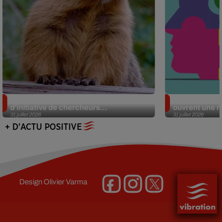
Des marmottes sur OnlyFans : la drôle
Alzheimer : d
d’initiative de chercheurs...
ouvrent une no
31 juillet 2026
31 juillet 2026
+ D'ACTU POSITIVE
Design
Olivier Varma