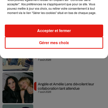
accepter". Vos préférences ne s'appliqueront que pour ce site. Vous
pouvez mettre à jour vos choix, ou retirer votre consentement à tout
moment via le lien "Gérer les cookies" situé en bas de chaque page.
Madonna sort enfin le remix de « Love
Sensation » avec Kylie Minogue
7 août 2026
Accepter et fermer
Gérer mes choix
Tayc et Didi B dévoilent le single le plus
dansant de l’année
7 août 2026
Angèle et Amélie Lens dévoilent leur
collaboration tant attendue
7 août 2026