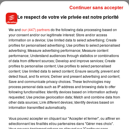
Continuer sans accepter
Le respect de votre vie privée est notre priorité
We and
our (447) partners
do the following data processing based on
your consent and/or our legitimate interest: Store and/or access
information on a device; Use limited data to select advertising; Create
profiles for personalised advertising; Use profiles to select personalised
advertising; Measure advertising performance; Measure content
performance; Understand audiences through statistics or combinations
of data from different sources; Develop and improve services; Create
profiles to personalise content; Use profiles to select personalised
content; Use limited data to select content; Ensure security, prevent and
detect fraud, and fix errors; Deliver and present advertising and content;
Save and communicate privacy choices. These technologies may
process personal data such as IP address and browsing data to offer
following functionalities: Identify devices based on information actively
Musique
requested; Use precise geolocation data; Match and combine data from
other data sources; Link different devices; Identify devices based on
information transmitted automatically.
Julien Lieb s’essaye à la vie de chatelain
Vous pouvez accepter en cliquant sur "Accepter et fermer", ou affiner en
dans son nouveau clip
sélectionnant les finalités et/ou partenaires dans "Gérer mes choix".
7 août 2026
Vous pouvez également refuser en cliquant sur "Continuer sans