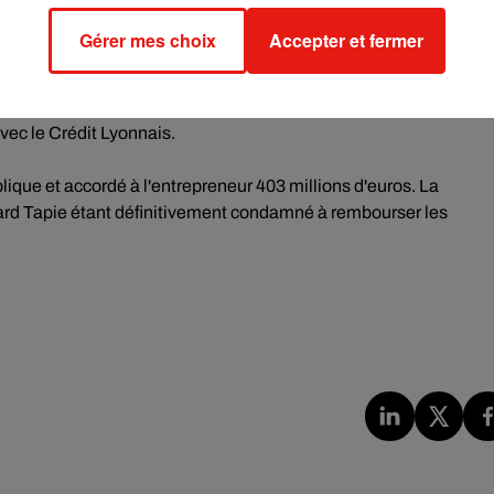
it déjà été renvoyé en octobre après une demande de M. Tapie li
Gérer mes choix
Accepter et fermer
eille est soupçonné d'avoir, avec des complices, "truqué" un
avec le Crédit Lyonnais.
lique et accordé à l'entrepreneur 403 millions d'euros. La
nard Tapie étant définitivement condamné à rembourser les