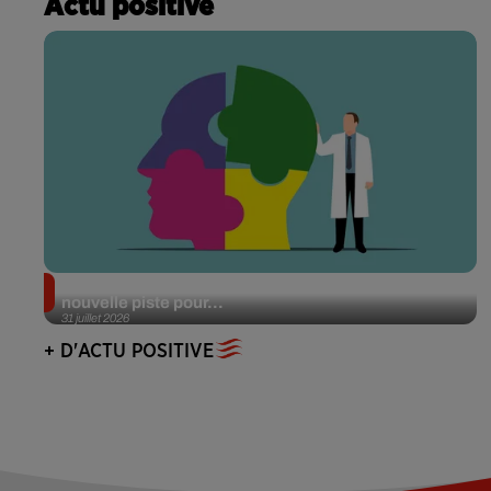
Actu positive
Alzheimer : des chercheurs japonais ouvrent une
nouvelle piste pour...
31 juillet 2026
+ D'ACTU POSITIVE