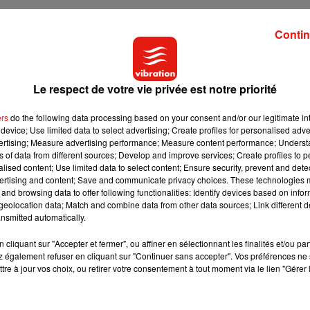
Contin
 d'Adidas
a sollicité mardi un report de son procès en appel dan
final à son litige avec le Crédit Lyonnais
concernant la vente de
Le respect de votre vie privée est notre priorité
s "au motif que ce renvoi serait contraire au respect du délai
ers
do the following data processing based on your consent and/or our legitimate int
 a notamment motivé sa décision en soulignant que M. Tapie avai
device; Use limited data to select advertising; Create profiles for personalised adver
mière instance.
vertising; Measure advertising performance; Measure content performance; Unders
ns of data from different sources; Develop and improve services; Create profiles to 
alised content; Use limited data to select content; Ensure security, prevent and detect
ertising and content; Save and communicate privacy choices. These technologies
and browsing data to offer following functionalities: Identify devices based on infor
eolocation data; Match and combine data from other data sources; Link different de
témoignage de Bernard Tapie, relaxé en première instance, "est
nsmitted automatically.
ntendre son père "veut dire qu'il est probable" que la juge "ait d
cliquant sur "Accepter et fermer", ou affiner en sélectionnant les finalités et/ou pa
 également refuser en cliquant sur "Continuer sans accepter". Vos préférences ne 
tre à jour vos choix, ou retirer votre consentement à tout moment via le lien "Gérer 
audience lorsque la poursuite des débats a été annoncée, et ont