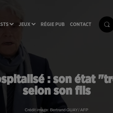
STS
JEUX
RÉGIE PUB
CONTACT
pitalisé : son état "
selon son fils
Crédit image:
Bertrand GUAY / AFP