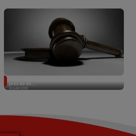
Il achète une veste 3 dollars en friperie et la revend
près de 90...
30 juillet 2026