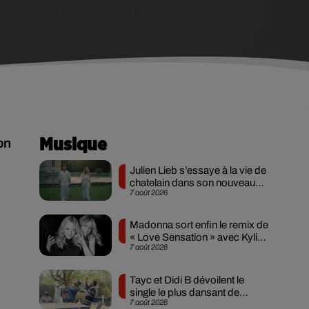
on
Musique
Julien Lieb s’essaye à la vie de
chatelain dans son nouveau
7 août 2026
clip
Madonna sort enfin le remix de
« Love Sensation » avec Kylie
7 août 2026
Minogue
Tayc et Didi B dévoilent le
single le plus dansant de
7 août 2026
l’année