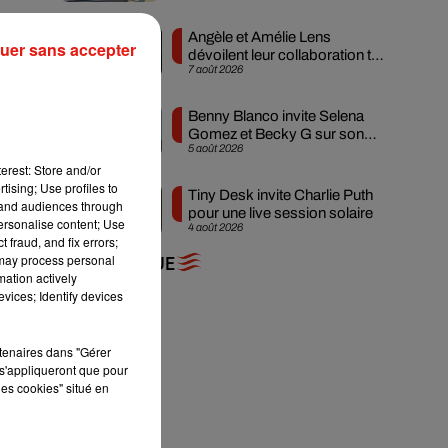
Angèle et Amélie Lens
uer sans accepter
dévoilent leur collaboration tant
s
7 août 2026
attendue
Benny Blanco invite Selena
Gomez et Becky G sur son
5 août 2026
nouveau single
erest: Store and/or
t
tising; Use profiles to
Tiny Desk invite Charlie Puth
tand audiences through
pour une live session solaire
personalise content; Use
4 août 2026
 fraud, and fix errors;
 may process personal
+ DE MUSIQUE
mation actively
vices; Identify devices
éjà
rtenaires dans "Gérer
s'appliqueront que pour
les cookies" situé en