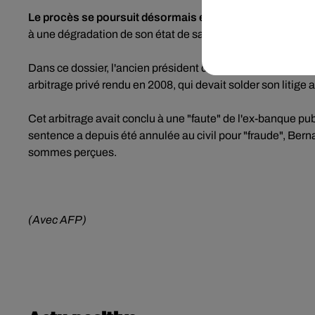
Le procès se poursuit désormais en leur absence.
Il ava
à une dégradation de son état de santé.
Dans ce dossier, l'ancien président de l'Olympique de Mars
arbitrage privé rendu en 2008, qui devait solder son litige 
Cet arbitrage avait conclu à une "faute" de l'ex-banque pub
sentence a depuis été annulée au civil pour "fraude", Ber
sommes perçues.
(Avec AFP)