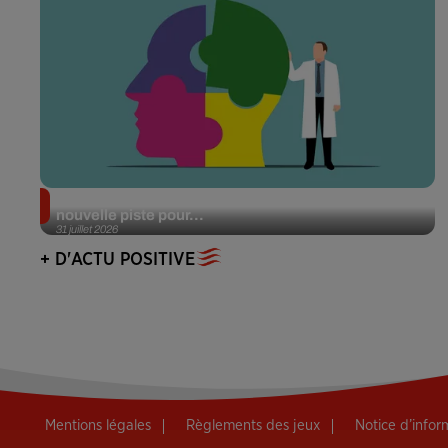
Alzheimer : des chercheurs japonais ouvrent une
nouvelle piste pour...
31 juillet 2026
+ D'ACTU POSITIVE
Mentions légales
Règlements des jeux
Notice d’info