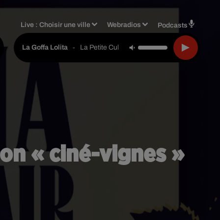
Live :
Choisir une ville
Webradios
Podcasts
-
La Petite Culotte
La Goffa Lolita
ion « ciné-vignes »