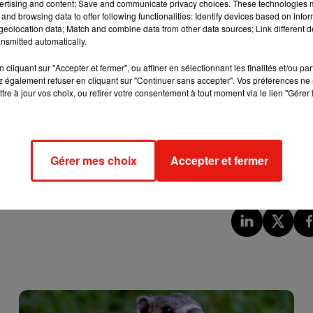
ertising and content; Save and communicate privacy choices. These technologies
and browsing data to offer following functionalities: Identify devices based on infor
s seront proposées aux spectateurs. Explications de
Jérémy
eolocation data; Match and combine data from other data sources; Link different de
ncerre :
nsmitted automatically.
cliquant sur "Accepter et fermer", ou affiner en sélectionnant les finalités et/ou pa
 également refuser en cliquant sur "Continuer sans accepter". Vos préférences ne 
tre à jour vos choix, ou retirer votre consentement à tout moment via le lien "Gérer 
Gérer mes choix
Accepter et fermer
la billetterie se fera directement sur place. Et n’oubliez pas votre