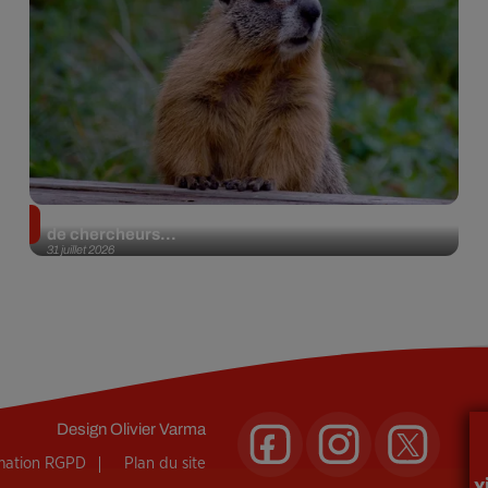
Des marmottes sur OnlyFans : la drôle d’initiative
de chercheurs...
31 juillet 2026
Design
Olivier Varma
rmation RGPD
Plan du site