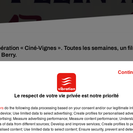
pération « Ciné-Vignes ». Toutes les semaines, un fi
 Berry.
Contin
ncerrois, la maison des Sancerre organise cet été des projectio
llet au parc du Champ Loiseau à Sancerre, pour découvrir – ou
c Toledano.
Le respect de votre vie privée est notre priorité
ers
do the following data processing based on your consent and/or our legitimate int
ur visionner
Yesterday
,
device; Use limited data to select advertising; Create profiles for personalised adver
rel Guy-Poubeau, pour découvrir le film familial
Mia et le lion bla
vertising; Measure advertising performance; Measure content performance; Unders
’école buissonnière
de Nicolas Vannier.
ns of data from different sources; Develop and improve services; Create profiles to 
alised content; Use limited data to select content; Ensure security, prevent and detect