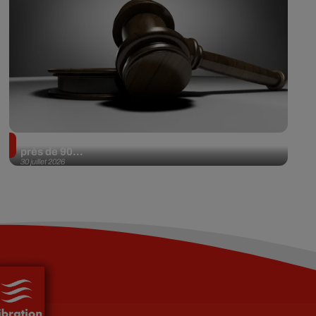
Il achète une veste 3 dollars en friperie et la revend
près de 90...
30 juillet 2026