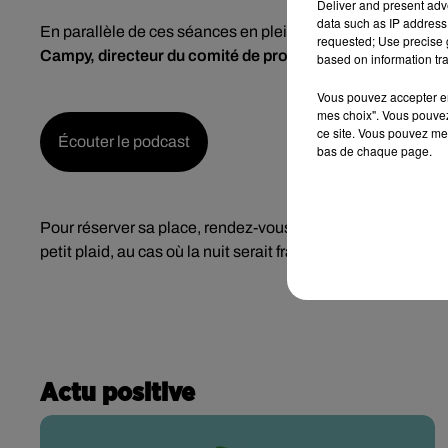
Deliver and present adv
data such as IP address 
En parallèle de ces séances en plein air, des dégustation
requested; Use precise g
Campy, directeur du comité de promotion des vins de Sa
based on information tra
Vous pouvez accepter en 
mes choix". Vous pouvez
ce site. Vous pouvez met
Écouter le podcast
bas de chaque page.
Pour réserver sa place, rendez-vous
sur Facebook
, mais 
petit plaid, au cas où la nuit serait fraîche !
Actu positive