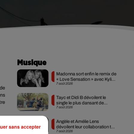
Musique
Madonna sort enfin le remix de
« Love Sensation » avec Kylie
7 août 2026
Minogue
 de
ans
Tayc et Didi B dévoilent le
tre
single le plus dansant de
7 août 2026
l’année
Angèle et Amélie Lens
res
uer sans accepter
dévoilent leur collaboration tant
nds
7 août 2026
attendue