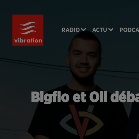
RADIO
ACTU
PODCA
Bigflo et Oli dé