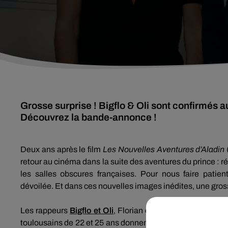
Grosse surprise ! Bigflo & Oli sont confirmés 
Découvrez la bande-annonce !
Deux ans après le film
Les Nouvelles Aventures d’Aladin
retour au cinéma dans la suite des aventures du prince :
ré
les salles obscures françaises.
Pour nous faire patien
dévoilée.
Et dans ces nouvelles images inédites, une gros
Les rappeurs
Bigflo
et
Oli
, Florian et
Olivio
de leurs vrai
toulousains de 22 et 25 ans donnent la réplique à un casti