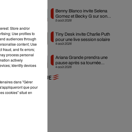
se
Benny Blanco invite Selena
Gomez et Becky G sur son
5 août 2026
nouveau single
 ou
erest: Store and/or
té
tising; Use profiles to
Tiny Desk invite Charlie Puth
tand audiences through
du
pour une live session solaire
personalise content; Use
4 août 2026
 la
 fraud, and fix errors;
 may process personal
Ariana Grande prendra une
mation actively
pause après sa tournée
vices; Identify devices
rti
4 août 2026
mondiale
 la
+ DE MUSIQUE
rtenaires dans "Gérer
s'appliqueront que pour
les cookies" situé en