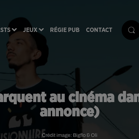
STS
JEUX
RÉGIE PUB
CONTACT
barquent au cinéma da
annonce)
Crédit image:
Bigflo & Oli