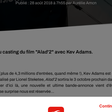
Publié : 28 août 2018 à 7h55 par Aurélie Amcn
au casting du film "Alad'2" avec Kev Adams.
(plus de 4,3 millions d’entrées, quand même !)
,
Kev
Adams est
alisé par Lionel
Steketee
,
Alad’2
sortira le 3 octobre prochain d
ter d’ici là, une nouvelle et ultime bande-annonce vient d’ê
se surprise nous est réservée…
s prénoms, font leurs tous premiers pas au cinéma.
Les deux frè
Contin
ng de rêve
(
vidéo
ci-dessous à 0 :
52
)
et incarnent deux marcha