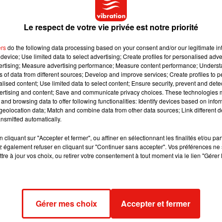
soins du film,
Bigflo
n’a cependant pas oublié sa fameu
récieront le clin d’œil !
Le respect de votre vie privée est notre priorité
ment rejoints par d’autres artistes, comme la chanteuse Tal
ers
do the following data processing based on your consent and/or our legitimate int
de brèves apparitions dans la suite des aventures d’Aladin.
Cô
device; Use limited data to select advertising; Create profiles for personalised adver
vertising; Measure advertising performance; Measure content performance; Unders
e principal, on retrouve Jamel Debbouze dans le rôle 
ns of data from different sources; Develop and improve services; Create profiles to 
ville et épouser la Princesse, contraignant ainsi Aladin à prendre
alised content; Use limited data to select content; Ensure security, prevent and detect
es belles Vanessa Guide et Noémie Lenoir.
ertising and content; Save and communicate privacy choices. These technologies
and browsing data to offer following functionalities: Identify devices based on infor
eolocation data; Match and combine data from other data sources; Link different de
t pas pour autant la musique.
Leur dernier album
La Vraie Vie
so
nsmitted automatically.
ent les titres
Alors, Alors, Dommage, La Vraie Vie
ou encore
cliquant sur "Accepter et fermer", ou affiner en sélectionnant les finalités et/ou pa
 également refuser en cliquant sur "Continuer sans accepter". Vos préférences ne 
tre à jour vos choix, ou retirer votre consentement à tout moment via le lien "Gérer 
Gérer mes choix
Accepter et fermer