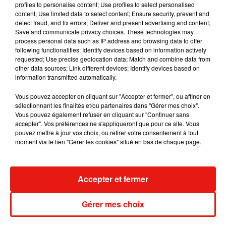
profiles to personalise content; Use profiles to select personalised
sortie de La Vraie Vie 1 »
, détaillent-ils leur futur projet.
content; Use limited data to select content; Ensure security, prevent and
On sort un nouvel album en Novembre
detect fraud, and fix errors; Deliver and present advertising and content;
�a�️ ce n’est pas un album bonus ou une réédition mais un
Save and communicate privacy choices. These technologies may
process personal data such as IP address and browsing data to offer
VRAI NOUVEL ALBUM �x�
following functionalities: Identify devices based on information actively
la vraie vie 2 car c’est un album dans la continuité et que
requested; Use precise geolocation data; Match and combine data from
certaines chansons étaient prévu déjà avant la sortie de la
other data sources; Link different devices; Identify devices based on
information transmitted automatically.
vraie vie 1�x�
Merci d’être là
#lavraievie2
pic.twitter.com/l7BECLe87d
Vous pouvez accepter en cliquant sur "Accepter et fermer", ou affiner en
sélectionnant les finalités et/ou partenaires dans "Gérer mes choix".
— #Lavraievie2 (@bigfloetoli)
9 septembre 2018
Vous pouvez également refuser en cliquant sur "Continuer sans
accepter". Vos préférences ne s'appliqueront que pour ce site. Vous
pouvez mettre à jour vos choix, ou retirer votre consentement à tout
moment via le lien "Gérer les cookies" situé en bas de chaque page.
Musique
Accepter et fermer
Gérer mes choix
Julien Lieb s’essaye à la vie de chatelain
dans son nouveau clip
7 août 2026