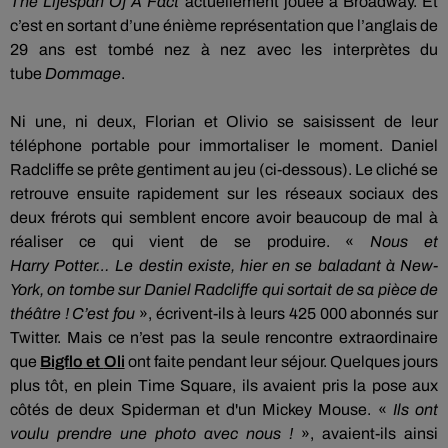
The
Lifespan
Of A
Fact
actuellement jouée à Broadway.
Et
c’est en sortant d’une énième représentation que l’anglais de
29 ans est tombé
nez à nez
avec les interprètes du
tube
Dommage
.
Ni une, ni deux, Florian et
Olivio
se saisissent de leur
téléphone portable pour immortaliser le moment.
Daniel
Radcliffe se prête gentiment au jeu (ci-dessous).
Le cliché se
retrouve ensuite rapidement sur les réseaux sociaux des
deux frérots qui semblent encore avoir beaucoup de mal à
réaliser ce qui vient de se produire.
«
Nous et
Harry
Potter
…
Le destin existe, hier en se baladant à New-
York, on tombe sur Daniel Radcliffe qui sortait de sa pièce de
théâtre !
C’est fou
», écrivent-ils à leurs 425 000
abonnés
sur
Twitter.
Mais ce n’est pas la seule rencontre extraordinaire
que
Bigflo
et
Oli
ont faite pendant leur séjour.
Quelques jours
plus tôt, en plein Time Square, ils avaient pris la pose aux
côtés de deux Spiderman et d'un Mickey Mouse.
«
Ils ont
voulu prendre une photo avec nous !
»,
avaient-ils ainsi