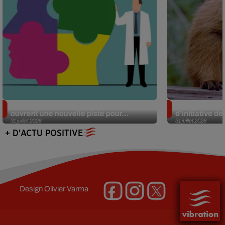
Alzheimer : des chercheurs japonais
Des marmottes
ouvrent une nouvelle piste pour...
d’initiative d
31 juillet 2026
31 juillet 2026
+ D'ACTU POSITIVE
Design
Olivier Varma