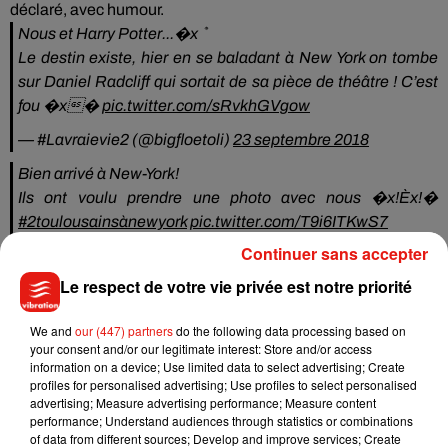
déclaré, avec humour.
Nous et Harry Potter...�xܶ
Le destin existe, hier en se baladant à New York on tombe
sur Daniel Radcliff qui sortait de sa pièce de théâtre ! C’est
fou �x�
pic.twitter.com/sRvkhGVgow
— #Lavraievie2 (@bigfloetoli)
23 septembre 2018
Bien arrivé à New-York!
Ils ont voulu prendre une photo avec nous �x!Èx!�
#2toulousainsànewyork
pic.twitter.com/T9i6ITKwS7
Continuer sans accepter
— #Lavraievie2 (@bigfloetoli)
18 septembre 2018
Le respect de votre vie privée est notre priorité
Depuis, les deux Toulousains sont de retour en France où ils
préparent activement la sortie de leur nouvel album intitulé
We and
our (447) partners
do the following data processing based on
La Vraie Vie 2
.
Ils ont d’ores et déjà donné rendez-vous à
your consent and/or our legitimate interest: Store and/or access
leurs fans :
ce sera en novembre prochain.
« Ce n’est pas un
information on a device; Use limited data to select advertising; Create
profiles for personalised advertising; Use profiles to select personalised
album bonus ou une réédition, mais un VRAI NOUVEL
advertising; Measure advertising performance; Measure content
ALBUM.
La Vraie Vie 2, car c’est un album dans la continuité
performance; Understand audiences through statistics or combinations
et que certaines chansons étaient prévues déjà avant la
of data from different sources; Develop and improve services; Create