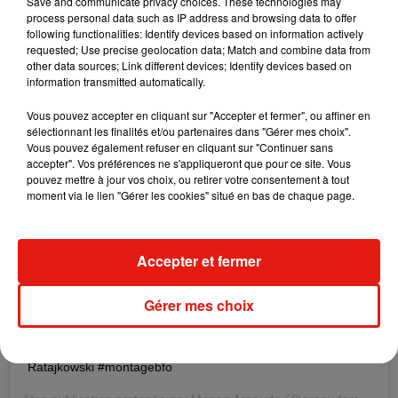
Save and communicate privacy choices. These technologies may
process personal data such as IP address and browsing data to offer
Une publication partagée par
SdK
(@sdikart) le
27 Mars 2019 à 2 :04 PDT
following functionalities: Identify devices based on information actively
requested; Use precise geolocation data; Match and combine data from
other data sources; Link different devices; Identify devices based on
information transmitted automatically.
Vous pouvez accepter en cliquant sur "Accepter et fermer", ou affiner en
sélectionnant les finalités et/ou partenaires dans "Gérer mes choix".
Vous pouvez également refuser en cliquant sur "Continuer sans
accepter". Vos préférences ne s'appliqueront que pour ce site. Vous
pouvez mettre à jour vos choix, ou retirer votre consentement à tout
moment via le lien "Gérer les cookies" situé en bas de chaque page.
Accepter et fermer
Gérer mes choix
Voir cette publication sur Instagram
Bigflo et Oli au paradis avec Emma Watson et Emily
Ratajkowski #montagebfo