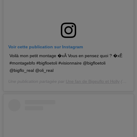
Voir cette publication sur Instagram
Voilà mon petit montage �xÂ Vous en pensez quoi ? �xÊ
#montagebfo #bigfloetoli #visionnaire @bigfloetoli
@bigflo_real @oli_real
Une publication partagée par
Une fan de Bigeuflo et Holly
(@unevisionnairedu80) le