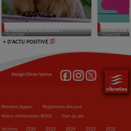
Des marmottes sur OnlyFans : la drôle
Alzheimer : d
d’initiative de chercheurs...
ouvrent une no
31 juillet 2026
31 juillet 2026
+ D'ACTU POSITIVE
Design
Olivier Varma
Mentions légales
Règlements des jeux
Notice d’information RGPD
Plan du site
Archives
2026
2025
2024
2023
2022