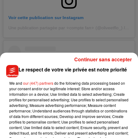
Voir cette publication sur Instagram
Une publication partagée par ⭐compte fan⭐ (@oliveetflo_)
le
27 M
Continuer sans accepter
Le respect de votre vie privée est notre priorité
We and
our (447) partners
do the following data processing based on
your consent and/or our legitimate interest: Store and/or access
information on a device; Use limited data to select advertising; Create
profiles for personalised advertising; Use profiles to select personalised
advertising; Measure advertising performance; Measure content
performance; Understand audiences through statistics or combinations
of data from different sources; Develop and improve services; Create
profiles to personalise content; Use profiles to select personalised
content; Use limited data to select content; Ensure security, prevent and
Voir cette publication sur Instagram
detect fraud, and fix errors; Deliver and present advertising and content;
... No comment #montagebfo #montage @bigfloetoli