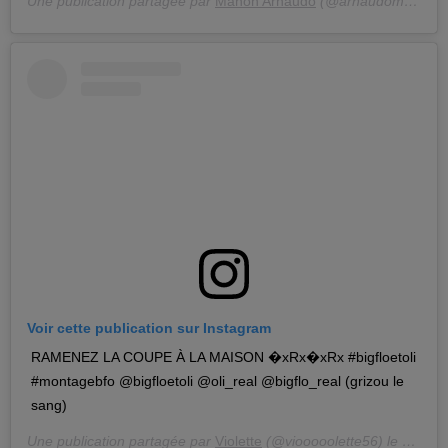
Une publication partagée par
Manon Arnaudo
(@arnaudomanon) le
Voir cette publication sur Instagram
RAMENEZ LA COUPE À LA MAISON �xRx�xRx #bigfloetoli
#montagebfo @bigfloetoli @oli_real @bigflo_real (grizou le
sang)
Une publication partagée par
Violette
(@viooooolette56) le
26 Mar