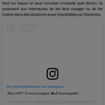
fond
sur lequel on peut incruster n’importe quel
décor
)
, ils
proposent aux internautes de les faire voyager ou de les
insérer dans des situations aussi improbables qu’hilarantes.
Voir cette publication sur Instagram
Allez HOP ! À vos montages! �xÂ #montagebfo
Une publication partagée par
Bigflo & Oli
(@bigfloetoli) le
26 Mars 2019 à 9 :36 PDT