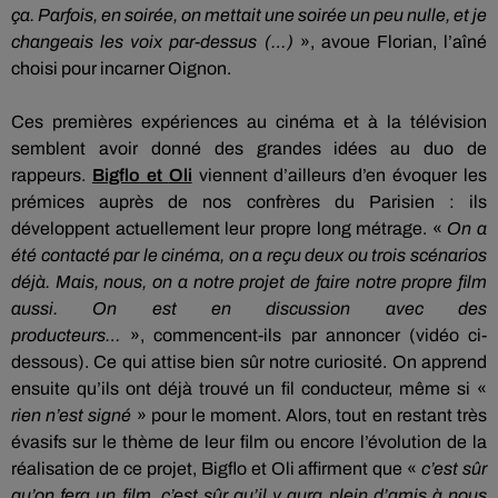
ça.
Parfois, en soirée, on mettait une soirée un peu nulle, et je
changeais les voix par-dessus
(…)
», avoue Florian, l’aîné
choisi pour incarner Oignon.
Ces premières expériences au cinéma et à la télévision
semblent avoir donné des grandes idées au duo de
rappeurs.
Bigflo
et
Oli
viennent d’ailleurs d’en évoquer les
prémices auprès de nos confrères du Parisien :
ils
développent actuellement leur propre long métrage.
«
On a
été contacté par le cinéma, on a reçu deux ou trois scénarios
déjà.
Mais, nous, on a notre projet de faire notre propre film
aussi.
On est en discussion avec des
producteurs…
»,
commencent-ils par annoncer (vidéo ci-
dessous).
Ce qui attise bien sûr notre curiosité.
On apprend
ensuite qu’ils ont déjà trouvé un fil conducteur, même si «
rien n’est signé
» pour le moment.
Alors, tout en restant très
évasifs sur le thème de leur film ou encore l’évolution de la
réalisation de ce projet,
Bigflo
et
Oli
affirment que «
c’est sûr
qu’on fera un film, c’est sûr qu’il y aura plein d’amis à nous