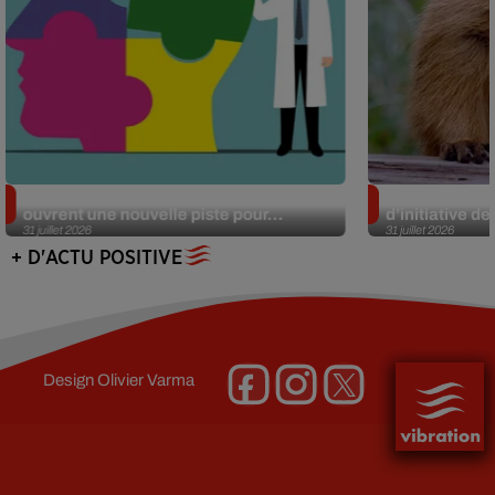
Alzheimer : des chercheurs japonais
Des marmottes
ouvrent une nouvelle piste pour...
d’initiative d
31 juillet 2026
31 juillet 2026
+ D'ACTU POSITIVE
Design
Olivier Varma