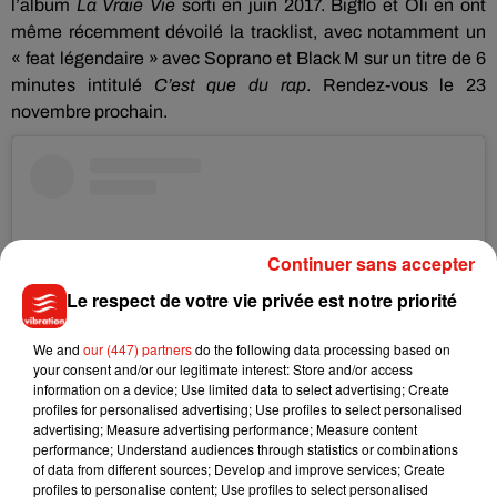
l’album
La Vraie Vie
sorti en juin 2017.
Bigflo
et
Oli
en ont
même récemment dévoilé la
tracklist
, avec notamment un
«
feat
légendaire » avec Soprano et Black M sur un titre de 6
minutes intitulé
C
’est que du rap
.
Rendez-vous le 23
novembre prochain.
Continuer sans accepter
Le respect de votre vie privée est notre priorité
We and
our (447) partners
do the following data processing based on
your consent and/or our legitimate interest: Store and/or access
information on a device; Use limited data to select advertising; Create
profiles for personalised advertising; Use profiles to select personalised
advertising; Measure advertising performance; Measure content
performance; Understand audiences through statistics or combinations
Voir cette publication sur Instagram
of data from different sources; Develop and improve services; Create
Aie aie aie �xÈxÈx� Un feat légendaire pour nous
profiles to personalise content; Use profiles to select personalised