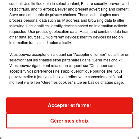
content; Use limited data to select content; Ensure security, prevent and
avec 2 artistes qui nous ont inspiré et montré l’exemple
detect fraud, and fix errors; Deliver and present advertising and content;
pendant des années. C’est un honneur pour nous que de les
Save and communicate privacy choices. These technologies may
avoir sur notre album �x"� On aurait pu faire un gros tube,
process personal data such as IP address and browsing data to offer
following functionalities: Identify devices based on information actively
un hit radio mais cette fois... on a préféré faire 6 minute de
requested; Use precise geolocation data; Match and combine data from
rap �x�Retour aux sources! Il nous tarde tellement...
other data sources; Link different devices; Identify devices based on
information transmitted automatically.
Une publication partagée par
Bigflo & Oli
(@bigfloetoli) le
18 Oct. 2018 à 9 :12 PDT
Vous pouvez accepter en cliquant sur "Accepter et fermer", ou affiner en
sélectionnant les finalités et/ou partenaires dans "Gérer mes choix".
Vous pouvez également refuser en cliquant sur "Continuer sans
accepter". Vos préférences ne s'appliqueront que pour ce site. Vous
pouvez mettre à jour vos choix, ou retirer votre consentement à tout
moment via le lien "Gérer les cookies" situé en bas de chaque page.
Accepter et fermer
Gérer mes choix