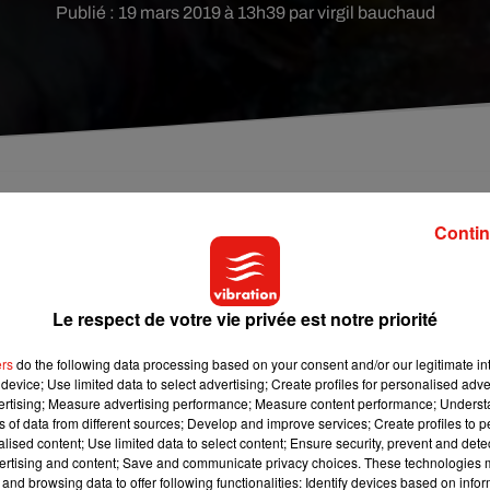
Publié : 19 mars 2019 à 13h39 par virgil bauchaud
s controversée de « Bird Box ». Dans le film, les
Contin
é réutilisées.
Le respect de votre vie privée est notre priorité
ué un tollé au Québec. En cause, l’utilisation dans le film Netflix
 à Lac-Mégantic. Un convoi ferroviaire transportant plus de 7
ers
do the following data processing based on your consent and/or our legitimate int
a mort de 47 personnes et de nombreux dégâts matériels. Une
device; Use limited data to select advertising; Create profiles for personalised adver
tage sur l’apocalypse.
vertising; Measure advertising performance; Measure content performance; Unders
ns of data from different sources; Develop and improve services; Create profiles to 
alised content; Use limited data to select content; Ensure security, prevent and detect
 vient d’annoncer sa réponse. Le film va être remonté et la
ertising and content; Save and communicate privacy choices. These technologies
resse Canadienne
, le changement devrait être visible sur la
and browsing data to offer following functionalities: Identify devices based on infor