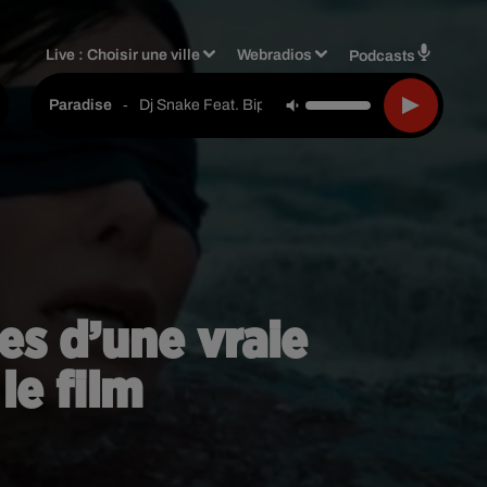
Live :
Choisir une ville
Webradios
Podcasts
-
Dj Snake Feat. Bipolar Sunshine
Paradise
ges d’une vraie
le film