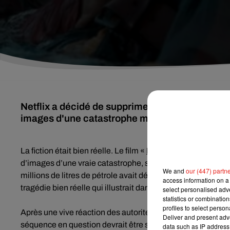
Netflix a décidé de supprimer une séquence trè
images d'une catastrophe meurtrière avaient ét
La fiction était bien réelle. Le film «
Bird Box
» avait provoq
d’images d’une vraie catastrophe, survenue en juillet 2013
We and
our (447) partn
millions de litres de pétrole avait déraillé, provoquant l
access information on a 
tragédie bien réelle qui illustrait dans le film un faux repor
select personalised ad
statistics or combinatio
profiles to select person
Après une vive réaction des autorités canadiennes, Netflix
Deliver and present adv
séquence en question devrait être supprimée. Selon
La P
data such as IP address 