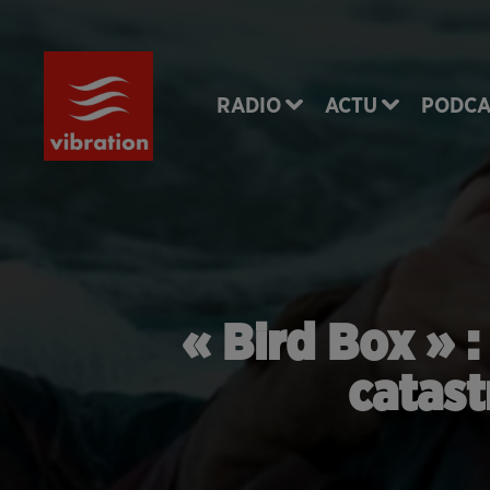
RADIO
ACTU
PODCA
« Bird Box » :
catast