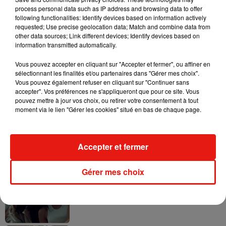
process personal data such as IP address and browsing data to offer
following functionalities: Identify devices based on information actively
requested; Use precise geolocation data; Match and combine data from
other data sources; Link different devices; Identify devices based on
information transmitted automatically.
Tayc et Didi B dévoilent le single le plus
dansant de l’année
Vous pouvez accepter en cliquant sur "Accepter et fermer", ou affiner en
7 août 2026
sélectionnant les finalités et/ou partenaires dans "Gérer mes choix".
Vous pouvez également refuser en cliquant sur "Continuer sans
accepter". Vos préférences ne s'appliqueront que pour ce site. Vous
pouvez mettre à jour vos choix, ou retirer votre consentement à tout
moment via le lien "Gérer les cookies" situé en bas de chaque page.
Angèle et Amélie Lens dévoilent leur
collaboration tant attendue
7 août 2026
Accepter et fermer
Gérer mes choix
Benny Blanco invite Selena Gomez et
Becky G sur son nouveau single
5 août 2026