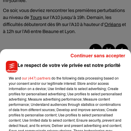
mi-journée.
Ce soir, vous devriez rencontrer les premières perturbations
au niveau de
Tours
sur l’A10 jusqu’à 19h. Demain, les
difficultés débuteront dès 9h sur l’A10 à hauteur d’
Orléans
et
à 12h sur l’A6 entre Beaune et Lyon.
Continuer sans accepter
Musique
Le respect de votre vie privée est notre priorité
We and
our (447) partners
do the following data processing based on
Julien Lieb s’essaye à la vie de chatelain
your consent and/or our legitimate interest: Store and/or access
dans son nouveau clip
information on a device; Use limited data to select advertising; Create
7 août 2026
profiles for personalised advertising; Use profiles to select personalised
advertising; Measure advertising performance; Measure content
performance; Understand audiences through statistics or combinations
of data from different sources; Develop and improve services; Create
profiles to personalise content; Use profiles to select personalised
content; Use limited data to select content; Ensure security, prevent and
Madonna sort enfin le remix de « Love
detect fraud, and fix errors; Deliver and present advertising and content;
Sensation » avec Kylie Minogue
7 août 2026
Save and communicate privacy choices. These technologies may