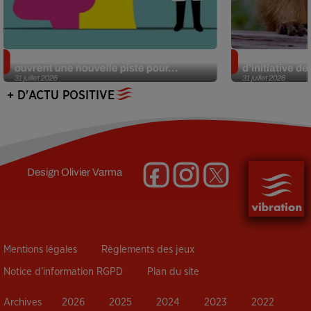
Alzheimer : des chercheurs japonais
Des marmottes
ouvrent une nouvelle piste pour...
d’initiative d
31 juillet 2026
31 juillet 2026
+ D'ACTU POSITIVE
Design
Olivier Varma
Mentions légales
Règlements des jeux
Notice d’information RGPD
Plan du site
Archives
2026
2025
2024
2023
2022