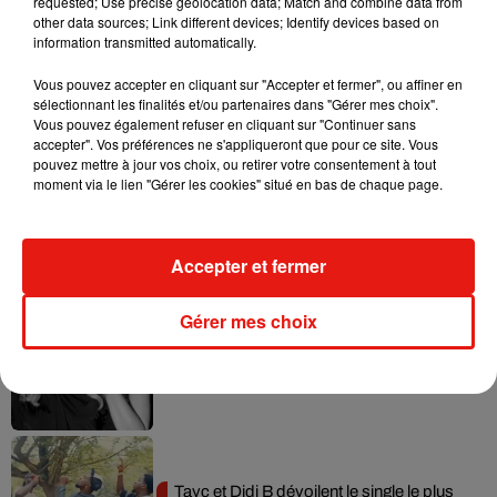
requested; Use precise geolocation data; Match and combine data from
un jour dans l'aventure !
other data sources; Link different devices; Identify devices based on
information transmitted automatically.
Vous pouvez accepter en cliquant sur "Accepter et fermer", ou affiner en
sélectionnant les finalités et/ou partenaires dans "Gérer mes choix".
Musique
Vous pouvez également refuser en cliquant sur "Continuer sans
accepter". Vos préférences ne s'appliqueront que pour ce site. Vous
pouvez mettre à jour vos choix, ou retirer votre consentement à tout
moment via le lien "Gérer les cookies" situé en bas de chaque page.
Julien Lieb s’essaye à la vie de chatelain
dans son nouveau clip
7 août 2026
Accepter et fermer
Gérer mes choix
Madonna sort enfin le remix de « Love
Sensation » avec Kylie Minogue
7 août 2026
Tayc et Didi B dévoilent le single le plus