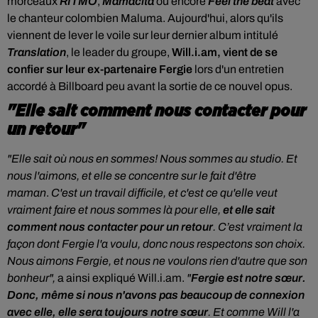
morceaux
RITMO
,
Mamacita
ou encore
Feel the beat
avec
le chanteur colombien Maluma. Aujourd'hui, alors qu'ils
viennent de lever le voile sur leur dernier album intitulé
Translation
, le leader du groupe,
Will.i.am, vient de se
confier sur leur ex-partenaire Fergie
lors d'un entretien
accordé à Billboard peu avant la sortie de ce nouvel opus.
"Elle sait comment nous contacter pour
un retour"
"Elle sait où nous en sommes! Nous sommes au studio. Et
nous l'aimons, et elle se concentre sur le fait d'être
maman
.
C'est un travail difficile, et c'est ce qu'elle veut
vraiment faire et nous sommes là pour elle,
et elle sait
comment nous contacter pour un retour
. C’est vraiment la
façon dont Fergie l'a voulu, donc nous respectons son choix.
Nous aimons Fergie, et nous ne voulons rien d'autre que son
bonheur",
a ainsi expliqué Will.i.am.
"
Fergie est notre sœur.
Donc, même si nous n'avons pas beaucoup de connexion
avec elle, elle sera toujours notre sœur
. Et comme Will l'a