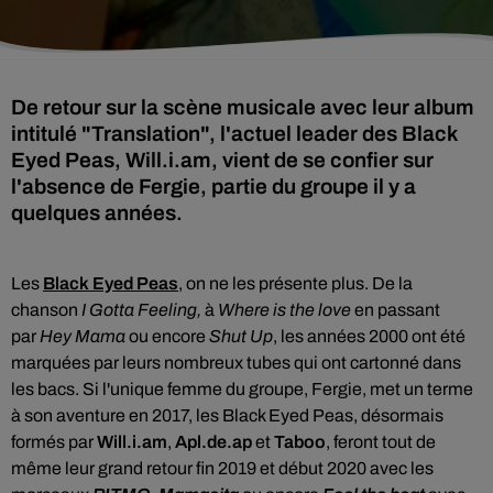
De retour sur la scène musicale avec leur album
intitulé "Translation", l'actuel leader des Black
Eyed Peas, Will.i.am, vient de se confier sur
l'absence de Fergie, partie du groupe il y a
quelques années.
Les
Black Eyed Peas
, on ne les présente plus. De la
chanson
I
Gotta Feeling,
à
Where is the love
en passant
par
Hey Mama
ou encore
Shut Up
, les années 2000 ont été
marquées par leurs nombreux tubes qui ont cartonné dans
les bacs
. Si l'unique femme du groupe, Fergie, met un terme
à son aventure en 2017, les Black Eyed Peas, désormais
formés par
Will.i.am
,
Apl.de.ap
et
Taboo
, feront tout de
même leur grand retour fin 2019 et début 2020 avec les