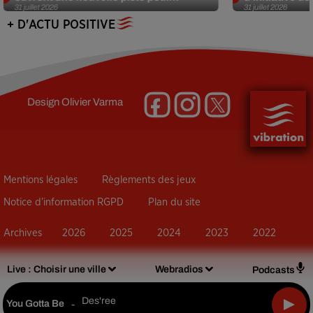
31 juillet 2026
31 juillet 2026
+ D'ACTU POSITIVE
Design
Olivier Varma
Mentions légales
Règlements des jeux
Notice d’information RGPD
Plan du site
Archives
2026
2025
2024
2023
2022
Live :
Choisir une ville
Webradios
Podcasts
Des'ree
You Gotta Be
-