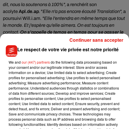
dit, nous la soutenons à 100%",
a renchérit son
acolyte
Apl.de.ap
. "
Elle n'a pas encore écouté Translation",
a
poursuivi Will.i.am
. "Elle l'entendra en même temps que tout
le monde. Et j'espère qu'elle aimera. On est toujours en
contact.
On s'appelle de temps en temps pour se passer le
bonjour, pour les anniversaires, Noël, les fêtes de Pâques
Continuer sans accepter
.
Elle sait très bien où nous en sommes de notre côté. Nous
Le respect de votre vie privée est notre priorité
sommes en studio",
a-t-il continué. Depuis cette interview, l
a
principale intéressée a néanmoins dévoilé un message sur
We and
our (447) partners
do the following data processing based on
les réseaux sociaux pour féliciter le groupe pour leur album
your consent and/or our legitimate interest: Store and/or access
information on a device; Use limited data to select advertising; Create
Translation
.
profiles for personalised advertising; Use profiles to select personalised
advertising; Measure advertising performance; Measure content
⬼️�xÈx�⬼️
performance; Understand audiences through statistics or combinations
Congrats fam �xa�xa
@bep
@iamwill
@TabBep
of data from different sources; Develop and improve services; Create
@apldeap
https://t.co/vTvNYqt0Ir
profiles to personalise content; Use profiles to select personalised
content; Use limited data to select content; Ensure security, prevent and
pic.twitter.com/m32sPuBHKB
detect fraud, and fix errors; Deliver and present advertising and content;
— Fergie (@Fergie)
Save and communicate privacy choices. These technologies may
June 19, 2020
process personal data such as IP address and browsing data to offer
On croise tout de même les doigts pour que Fergie revienne
following functionalities: Identify devices based on information actively