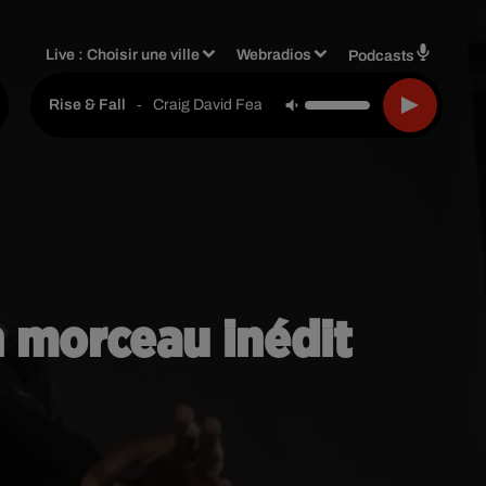
Live :
Choisir une ville
Webradios
Podcasts
-
Craig David Feat. Sting
Rise & Fall
n morceau inédit