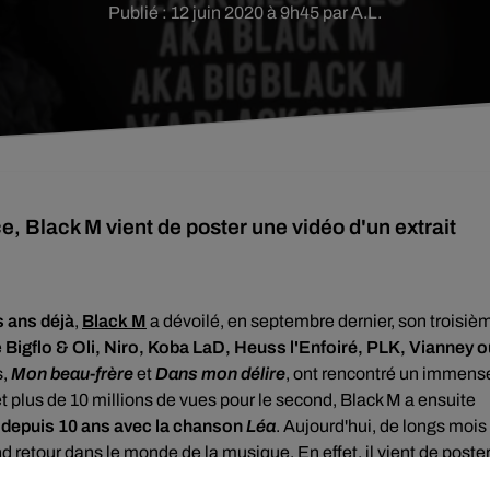
Publié : 12 juin 2020 à 9h45 par A.L.
e, Black M vient de poster une vidéo d'un extrait
is ans déjà
,
Black M
a
dévoilé, en septembre dernier, son troisiè
e
Bigflo & Oli, Niro, Koba LaD, Heuss l'Enfoiré, PLK, Vianney o
s,
Mon beau-frère
et
Dans mon délire
, ont rencontré un immens
 plus de 10 millions de vues pour le second, Black M a ensuite
 depuis 10 ans avec la chanson
Léa
. Aujourd'hui, de longs mois
nd retour dans le monde de la musique. En effet, il vient de poste
 ? Un extrait d'un morceau inédit.