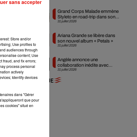
uer sans accepter
Grand Corps Malade emmène
Styleto en road-trip dans son
31 juillet 2026
nouveau clip
Ariana Grande se libère dans
erest: Store and/or
son nouvel album « Petals »
tising; Use profiles to
31 juillet 2026
tand audiences through
personalise content; Use
Angèle annonce une
 fraud, and fix errors;
collaboration inédite avec
 may process personal
31 juillet 2026
Amelie Lens
mation actively
vices; Identify devices
+ DE MUSIQUE
rtenaires dans "Gérer
s'appliqueront que pour
les cookies" situé en