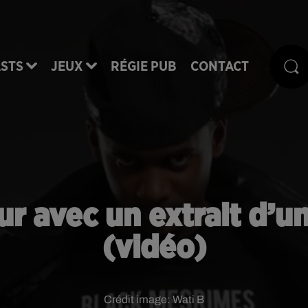
STS
JEUX
RÉGIE PUB
CONTACT
ur avec un extrait d’u
(vidéo)
Crédit image:
Wati B