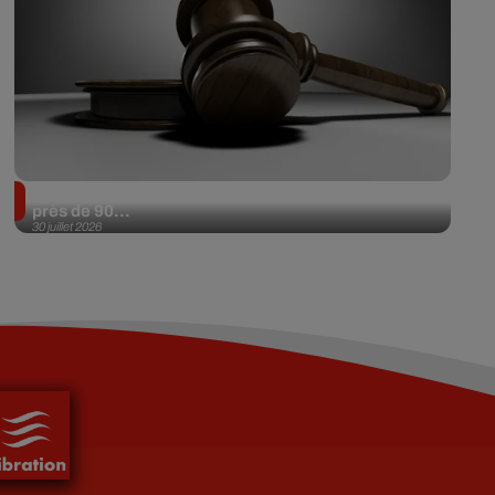
Il achète une veste 3 dollars en friperie et la revend
près de 90...
30 juillet 2026