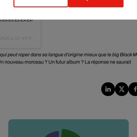
neebuzzofficiel
ercato224_
!Èx!Èx!Èx!Èx!Èx!
2020 à 12 :43 PDT
qui peut raper dans sa langue d’origine mieux que le big Black M
 Un nouveau morceau ? Un futur album ? La réponse ne saurait