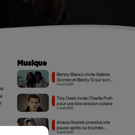
Musique
Benny Blanco invite Selena
Gomez et Becky G sur son
5 août 2026
nouveau single
me
u
Tiny Desk invite Charlie Puth
e
pour une live session solaire
4 août 2026
Ariana Grande prendra une
r
pause après sa tournée
4 août 2026
mondiale