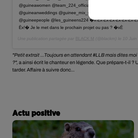
@guineawomen @team_224_official @guineemusicnews @gui
@guineanweddings @guinee_mix_star @guinee_talents @m
@guineepeople @les_guineens224 �x!Èx!Èx!Èx!Èx!Èx!Èx!Èx
Èx!� Je le met dans le prochain projet ou pas ? �xÈ
Une publication partagée par
BLACK M
(@blackm) le
10 Juin 
"Petit extrait ...Toujours en attendant #LLB
mais dites moi 
?",
a ainsi écrit le chanteur en légende.
Que prépare-t-il ?
tarder. Affaire à suivre donc...
Actu positive