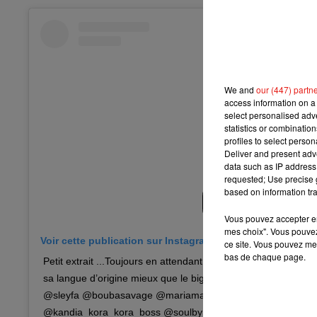
We and
our (447) partn
access information on a 
select personalised ad
statistics or combinatio
profiles to select person
Deliver and present adv
data such as IP address 
requested; Use precise g
based on information tra
Vous pouvez accepter en 
mes choix". Vous pouvez
Voir cette publication sur Instagram
ce site. Vous pouvez met
bas de chaque page.
Petit extrait ...Toujours en attendant #LLB mais dites moi qui
sa langue d’origine mieux que le big black m ? �x��xܲ�
@sleyfa @boubasavage @mariama.dialls @wabezii.official
@kandia_kora_kora_boss @soulby_thb @guinee_love @gu