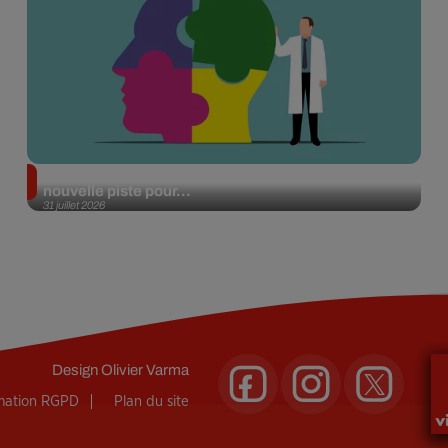
Alzheimer : des chercheurs japonais ouvrent une
nouvelle piste pour...
31 juillet 2026
Design
Olivier Varma
rmation RGPD
Plan du site