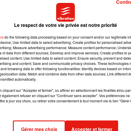
Contin
Le respect de votre vie privée est notre priorité
ers
do the following data processing based on your consent and/or our legitimate int
device; Use limited data to select advertising; Create profiles for personalised adver
vertising; Measure advertising performance; Measure content performance; Unders
ns of data from different sources; Develop and improve services; Create profiles to 
alised content; Use limited data to select content; Ensure security, prevent and detect
ertising and content; Save and communicate privacy choices. These technologies
and browsing data to offer following functionalities: Identify devices based on infor
eolocation data; Match and combine data from other data sources; Link different de
nsmitted automatically.
cliquant sur "Accepter et fermer", ou affiner en sélectionnant les finalités et/ou pa
 également refuser en cliquant sur "Continuer sans accepter". Vos préférences ne 
tre à jour vos choix, ou retirer votre consentement à tout moment via le lien "Gérer 
 peut raper dans
xÈ�xÈ cc @zerfry
 @mcfreshh224
Gérer mes choix
Accepter et fermer
ineen__224